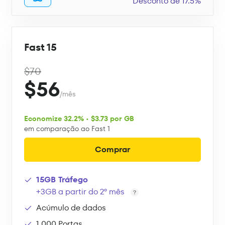
Desconto de 17.5%
Fast 15
$70
$56
/mês
Economize 32.2% • $3.73 por GB
em comparação ao Fast 1
Comprar
15GB Tráfego
+3GB a partir do 2º mês
Acúmulo de dados
1,000 Portas