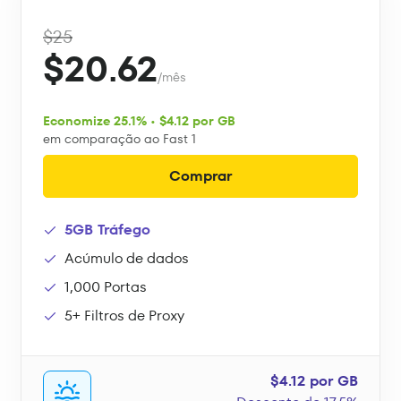
$25
$20.62
/mês
Economize 25.1% • $4.12 por GB
em comparação ao Fast 1
Comprar
5GB Tráfego
Acúmulo de dados
1,000 Portas
5+ Filtros de Proxy
$4.12 por GB