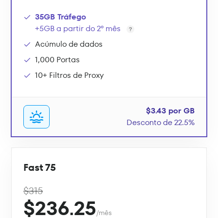
35GB Tráfego
+5GB a partir do 2º mês
Acúmulo de dados
1,000 Portas
10+ Filtros de Proxy
$3.43 por GB
Desconto de 22.5%
Fast 75
$315
$236.25
/mês