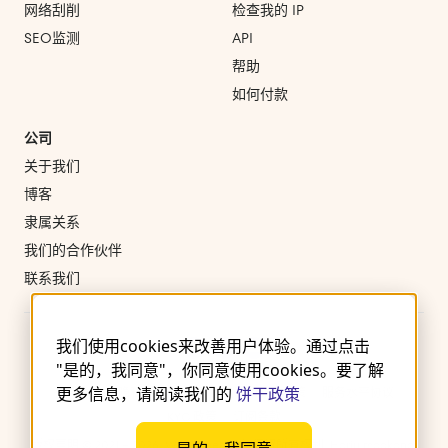
网络刮削
检查我的 IP
SEO监测
API
帮助
如何付款
公司
关于我们
博客
隶属关系
我们的合作伙伴
联系我们
我们使用cookies来改善用户体验。通过点击
"是的，我同意"，你同意使用cookies。要了解
更多信息，请阅读我们的
饼干政策
使用条款
隐私政策
饼干
退款和取消政策
服务水平协议
KYC 政策
订阅条款
版权声明 © 2021 – 2026. Wergames OÜ. 保留所有权利. Harju maakond,