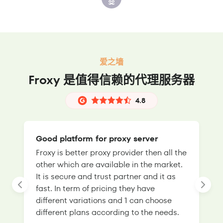
爱之墙
Froxy 是值得信赖的代理服务器
4.8
Good platform for proxy server
Froxy is better proxy provider then all the
T
other which are available in the market.
s
It is secure and trust partner and it as
l
fast. In term of pricing they have
f
different variations and 1 can choose
g
different plans according to the needs.