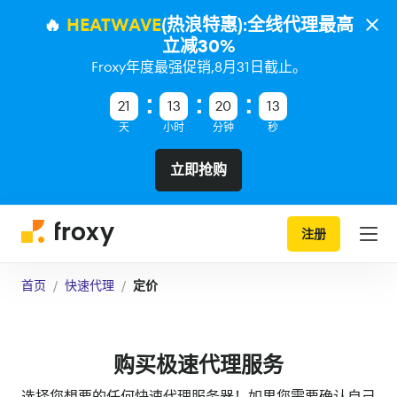
🔥
HEATWAVE
(热浪特惠):全线代理最高
立减30%
Froxy年度最强促销,8月31日截止。
21
13
20
13
天
小时
分钟
秒
立即抢购
注册
首页
快速代理
定价
购买极速代理服务
选择您想要的任何快速代理服务器！如果您需要确认自己