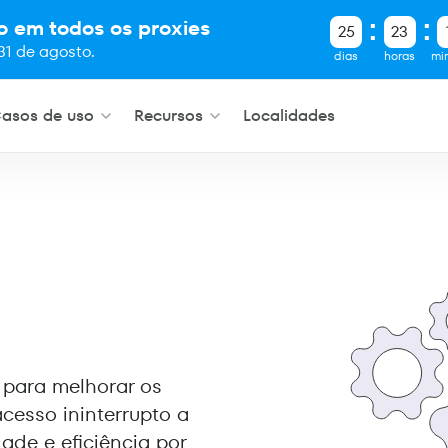
o em todos os proxies
25
23
31 de agosto.
dias
horas
mi
asos de uso
Recursos
Localidades
para melhorar os
cesso ininterrupto a
ade e eficiência por