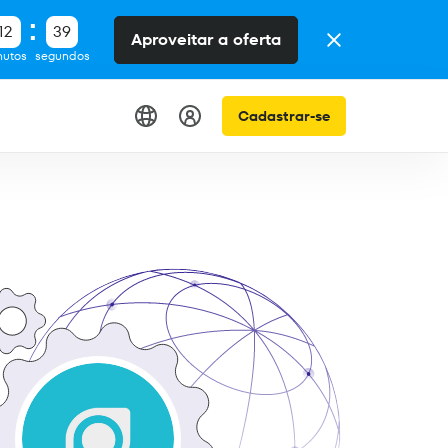
12
38
Aproveitar a oferta
nutos
segundos
Cadastrar-se