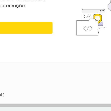
 automação
ct"