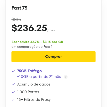
Fast 75
$315
$236.25
/mês
Economize 42.7% • $3.15 por GB
em comparação ao Fast 1
Comprar
75GB Tráfego
+10GB a partir do 2º mês
Acúmulo de dados
1,000 Portas
15+ Filtros de Proxy