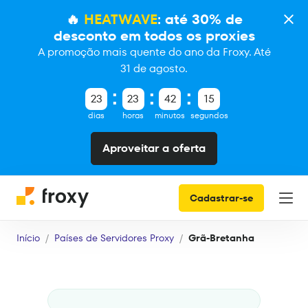
🔥
HEATWAVE
: até 30% de
desconto em todos os proxies
A promoção mais quente do ano da Froxy. Até
31 de agosto.
23
23
42
14
dias
horas
minutos
segundos
Aproveitar a oferta
Cadastrar-se
Início
Países de Servidores Proxy
Grã-Bretanha