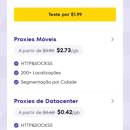
Teste por $1.99
Proxies Móveis
$2.73
A partir de
$3.90
/gb
HTTP&SOCKS5
200+ Localizações
Segmentação por Cidade
Proxies de Datacenter
$0.42
A partir de
$0.60
/gb
HTTP&SOCKS5