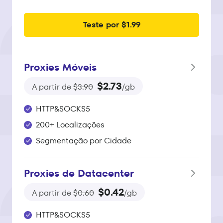
Teste por $1.99
Proxies Móveis
$2.73
A partir de
$3.90
/gb
HTTP&SOCKS5
200+ Localizações
Segmentação por Cidade
Proxies de Datacenter
$0.42
A partir de
$0.60
/gb
HTTP&SOCKS5