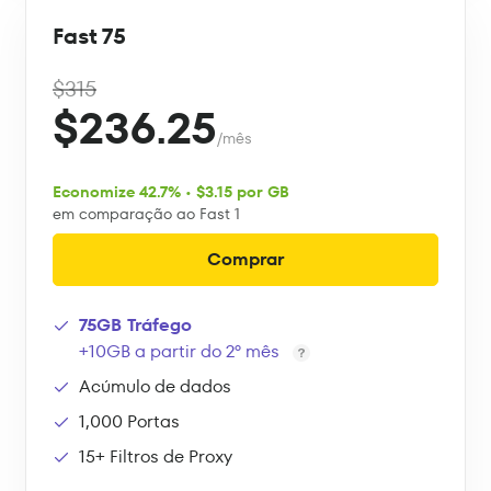
Fast 75
$315
$236.25
/mês
Economize 42.7% • $3.15 por GB
em comparação ao Fast 1
Comprar
75GB Tráfego
+10GB a partir do 2º mês
Acúmulo de dados
1,000 Portas
15+ Filtros de Proxy