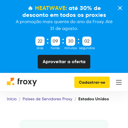
🔥
HEATWAVE
: até 30% de
desconto em todos os proxies
A promoção mais quente do ano da Froxy. Até
31 de agosto.
22
09
30
01
dias
horas
minutos
segundos
Aproveitar a oferta
Cadastrar-se
Início
Países de Servidores Proxy
Estados Unidos