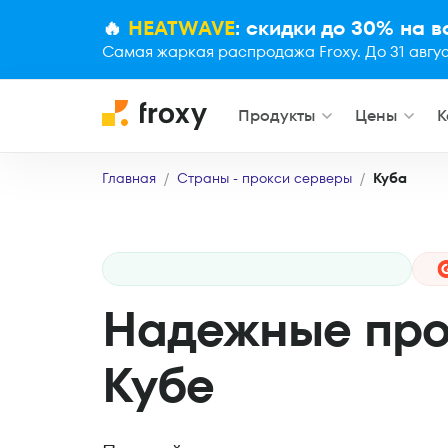
🔥
HEATWAVE
: скидки до 30% на 
Самая жаркая распродажа Froxy. До 31 авгус
Продукты
Цены
К
Главная
Страны - прокси серверы
Куба
Надежные про
Кубе