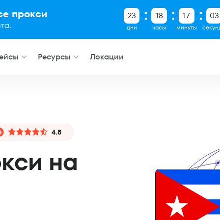
все прокси
23
18
17
03
та.
дни
часы
минуты
секун
ейсы
Ресурсы
Локации
4.8
кси на