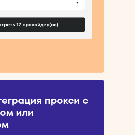
треть 17 провайдер(ов)
теграция прокси с
ом или
ем