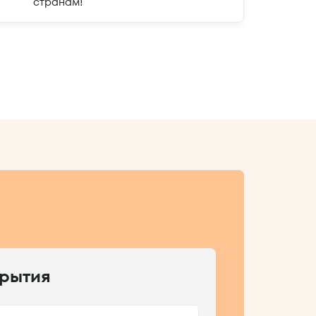
странам!
крытия