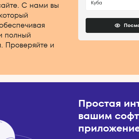
Куба
сайте. С нами вы
 который
 обеспечивая
Посмо
и полный
. Проверяйте и
Простая ин
вашим софт
приложени