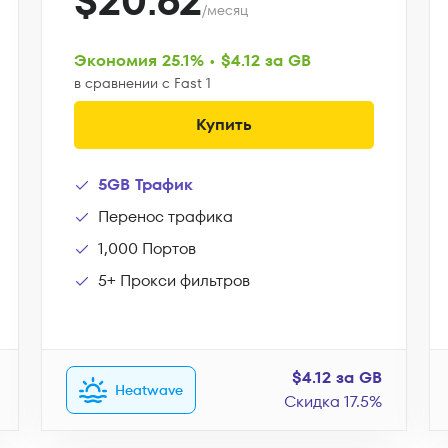
$20.62
/месяц
Экономия 25.1% • $4.12 за GB
в сравнении с Fast 1
Купить
5GB Трафик
Перенос трафика
1,000 Портов
5+ Прокси фильтров
$4.12 за GB
Heatwave
Скидка 17.5%