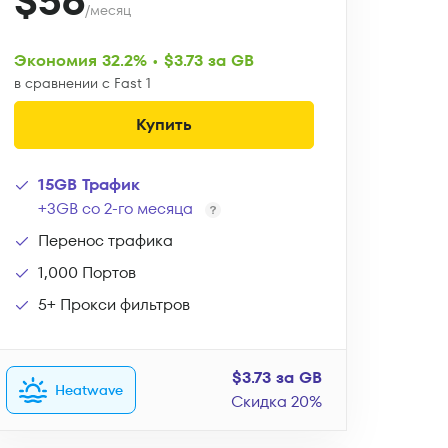
$56
/месяц
Экономия 32.2% • $3.73 за GB
в сравнении с Fast 1
Купить
15GB Трафик
+3GB со 2-го месяца
Перенос трафика
1,000 Портов
5+ Прокси фильтров
$3.73 за GB
Heatwave
Скидка 20%