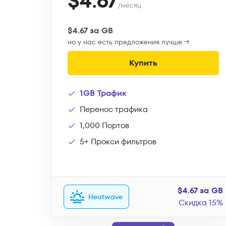
$4.67
/месяц
$4.67 за GB
но у нас есть предложения лучше →
Купить
1GB Трафик
Перенос трафика
1,000 Портов
5+ Прокси фильтров
$4.67 за GB
Heatwave
Скидка 15%