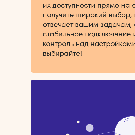
их доступности прямо на 
получите широкий выбор,
отвечает вашим задачам,
стабильное подключение 
контроль над настройками
выбирайте!