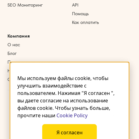
SEO Мониторинг
API
Помощь
Как оплатить
Компания
О нас
Блог
Партнерская программа
Наши партнеры
Мы используем файлы cookie, чтобы
Свяжитесь с нами
улучшить взаимодействие с
пользователем. Нажимая "Я согласен ",
вы даете согласие на использование
файлов cookie. Чтобы узнать больше,
прочтите наши
Cookie Policy
Условия использования
Политика конфиденциальности
Куки
Политика возвратов
SLA
Политика KYC
Условия подписки
Copyright © 2021 – 2026. Wergames OÜ. Все права защищены. Harju
Я согласен
maakond, Tallinn, Kesklinna linnaosa, Endla tn 4, 10142, Estonia