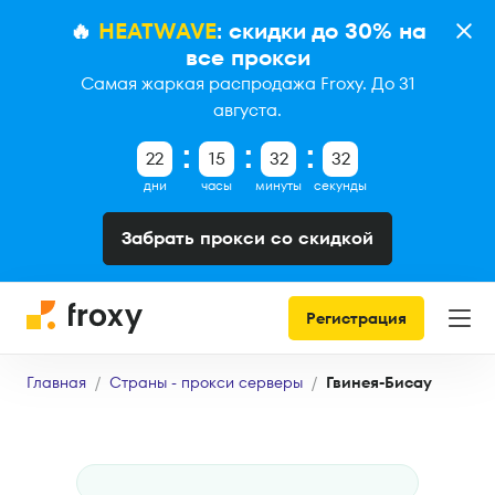
🔥
HEATWAVE
: скидки до 30% на
все прокси
Самая жаркая распродажа Froxy. До 31
августа.
22
15
32
31
дни
часы
минуты
секунды
Забрать прокси со скидкой
Регистрация
Главная
Страны - прокси серверы
Гвинея-Бисау