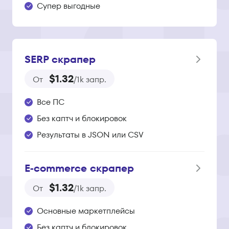
Супер выгодные
SERP скрапер
$1.32
От
/1k запр.
Все ПС
Без каптч и блокировок
Результаты в JSON или CSV
E‑commerce скрапер
$1.32
От
/1k запр.
Основные маркетплейсы
Без каптч и блокировок