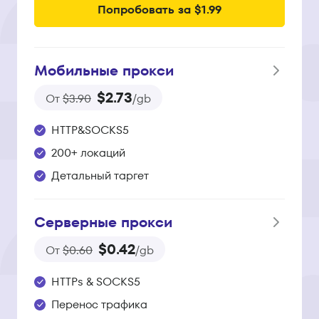
Попробовать за $1.99
Мобильные прокси
$2.73
От
$3.90
/gb
HTTP&SOCKS5
200+ локаций
Детальный таргет
Серверные прокси
$0.42
От
$0.60
/gb
HTTPs & SOCKS5
Перенос трафика