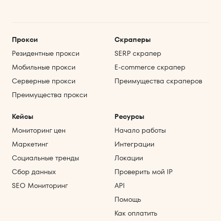
Прокси
Скраперы
Резидентные прокси
SERP скрапер
Мобильные прокси
E‑commerce скрапер
Серверные прокси
Преимущества скраперов
Преимущества прокси
Кейсы
Ресурсы
Мониторинг цен
Начало работы
Маркетинг
Интеграции
Социальные тренды
Локации
Сбор данных
Проверить мой IP
SEO Мониторинг
API
Помощь
Как оплатить