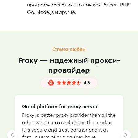
программирования, такими как Python, PHP,
Go, Node.js и другие.
Стена любви
Froxy — надежный прокси-
провайдер
4.8
Good platform for proxy server
Froxy is better proxy provider then all the
T
other which are available in the market.
s
It is secure and trust partner and it as
l
fast. In term of pricing they have
f