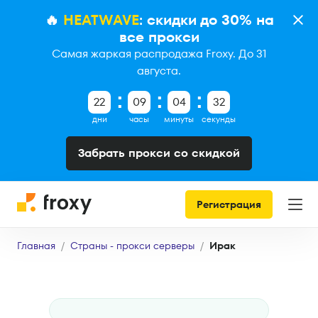
🔥
HEATWAVE
: скидки до 30% на
все прокси
Самая жаркая распродажа Froxy. До 31
августа.
22
09
04
31
дни
часы
минуты
секунды
Забрать прокси со скидкой
Регистрация
Главная
Страны - прокси серверы
Ирак