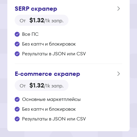
SERP скрапер
$1.32
От
/1k запр.
Все ПС
Без каптч и блокировок
Результаты в JSON или CSV
E‑commerce скрапер
$1.32
От
/1k запр.
Основные маркетплейсы
Без каптч и блокировок
Результаты в JSON или CSV