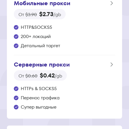
Мобильные прокси
$2.73
От
$3.90
/gb
HTTP&SOCKS5
200+ локаций
Детальный таргет
Серверные прокси
$0.42
От
$0.60
/gb
HTTPs & SOCKS5
Перенос трафика
Супер выгодные