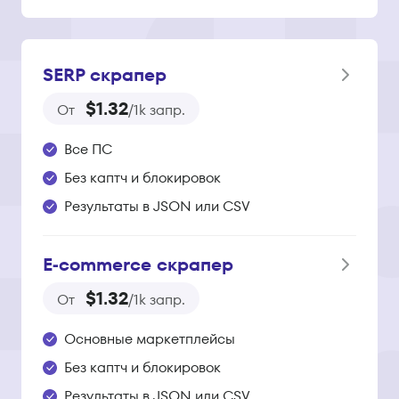
SERP скрапер
$1.32
От
/1k запр.
Все ПС
Без каптч и блокировок
Результаты в JSON или CSV
E‑commerce скрапер
$1.32
От
/1k запр.
Основные маркетплейсы
Без каптч и блокировок
Результаты в JSON или CSV