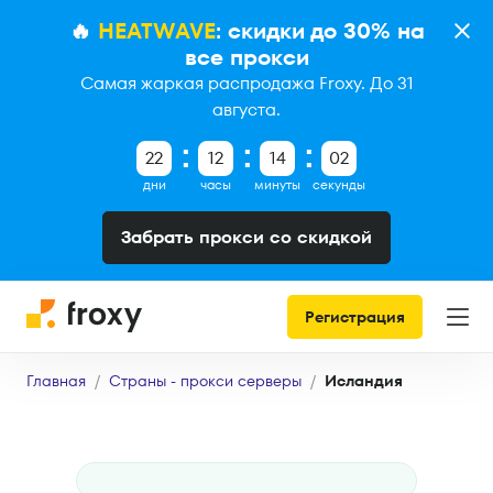
🔥
HEATWAVE
: скидки до 30% на
все прокси
Самая жаркая распродажа Froxy. До 31
августа.
22
12
14
01
дни
часы
минуты
секунды
Забрать прокси со скидкой
Регистрация
Главная
Страны - прокси серверы
Исландия