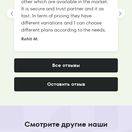
other which are available in the market.
s
It is secure and trust partner and it as
l
fast. In term of pricing they have
f
different variations and 1 can choose
g
different plans according to the needs.
Rohit M.
S
Все отзывы
Оставить отзыв
Смотрите другие наши