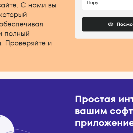
Перу
сайте. С нами вы
 который
 обеспечивая
Посмот
и полный
. Проверяйте и
Простая ин
вашим софт
приложени