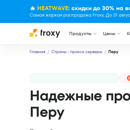
🔥
HEATWAVE
: скидки до 30% на 
Самая жаркая распродажа Froxy. До 31 авгус
Продукты
Цены
К
Главная
Страны - прокси серверы
Перу
Надежные про
Перу