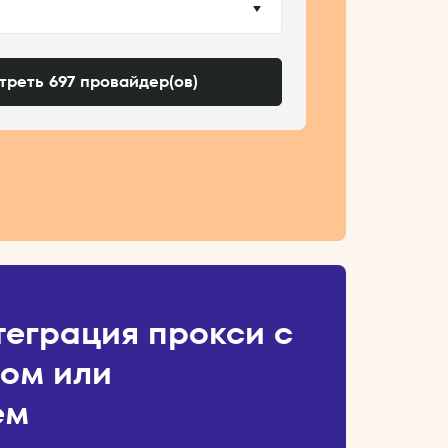
реть 697 провайдер(ов)
теграция прокси с
ом или
ем