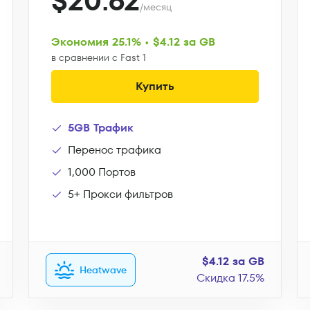
$20.62
/месяц
Экономия 25.1% • $4.12 за GB
в сравнении с Fast 1
Купить
5GB Трафик
Перенос трафика
1,000 Портов
5+ Прокси фильтров
$4.12 за GB
Heatwave
Скидка 17.5%