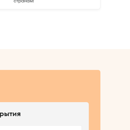
странам!
крытия