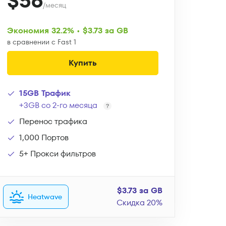
$56
/месяц
Экономия 32.2% • $3.73 за GB
в сравнении с Fast 1
Купить
15GB Трафик
+3GB со 2-го месяца
Перенос трафика
1,000 Портов
5+ Прокси фильтров
$3.73 за GB
Heatwave
Скидка 20%