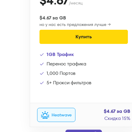
$4.67
/месяц
$4.67 за GB
но у нас есть предложения лучше →
Купить
1GB Трафик
Перенос трафика
1,000 Портов
5+ Прокси фильтров
$4.67 за GB
Heatwave
Скидка 15%