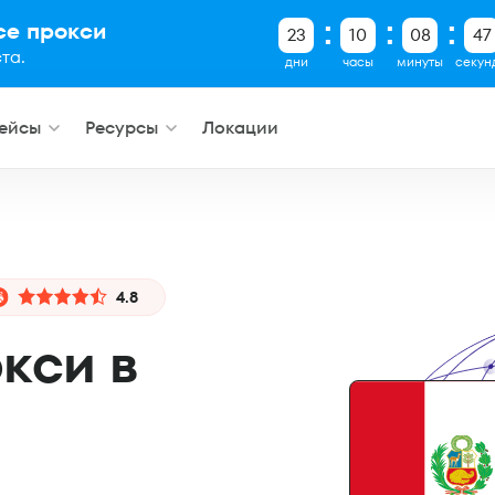
все прокси
23
10
08
46
та.
дни
часы
минуты
секун
ейсы
Ресурсы
Локации
4.8
кси в