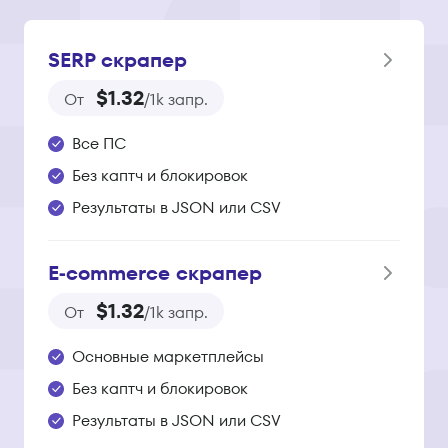
SERP скрапер
$1.32
От
/1k запр.
Все ПС
Без каптч и блокировок
Результаты в JSON или CSV
E‑commerce скрапер
$1.32
От
/1k запр.
Основные маркетплейсы
Без каптч и блокировок
Результаты в JSON или CSV