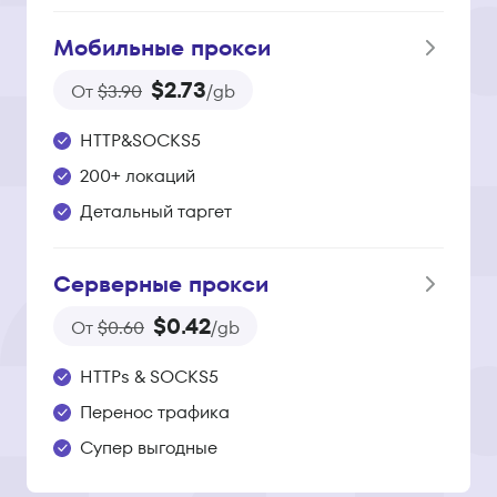
Мобильные прокси
$2.73
От
$3.90
/gb
HTTP&SOCKS5
200+ локаций
Детальный таргет
Серверные прокси
$0.42
От
$0.60
/gb
HTTPs & SOCKS5
Перенос трафика
Супер выгодные