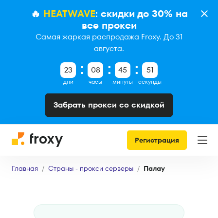
🔥
HEATWAVE
: скидки до 30% на
все прокси
Самая жаркая распродажа Froxy. До 31
августа.
23
08
45
50
дни
часы
минуты
секунды
Забрать прокси со скидкой
Регистрация
Главная
Страны - прокси серверы
Палау