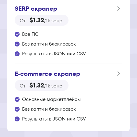
SERP скрапер
$1.32
От
/1k запр.
Все ПС
Без каптч и блокировок
Результаты в JSON или CSV
E‑commerce скрапер
$1.32
От
/1k запр.
Основные маркетплейсы
Без каптч и блокировок
Результаты в JSON или CSV