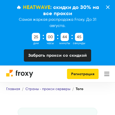
🔥
HEATWAVE
: скидки до 30% на
все прокси
Самая жаркая распродажа Froxy. До 31
августа.
25
00
44
44
дни
часы
минуты
секунды
Забрать прокси со скидкой
Регистрация
Главная
Страны - прокси серверы
Того