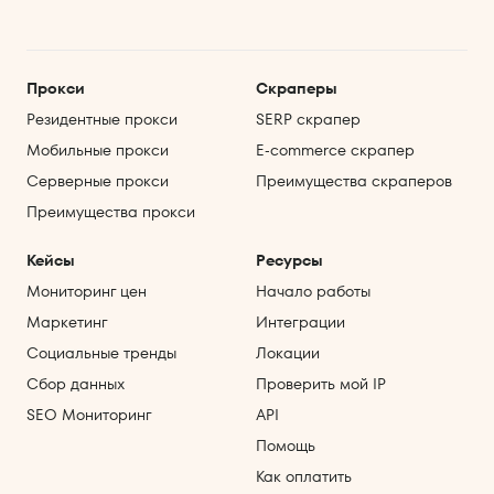
Прокси
Скраперы
Резидентные прокси
SERP скрапер
Мобильные прокси
E‑commerce скрапер
Серверные прокси
Преимущества скраперов
Преимущества прокси
Кейсы
Ресурсы
Мониторинг цен
Начало работы
Маркетинг
Интеграции
Социальные тренды
Локации
Сбор данных
Проверить мой IP
SEO Мониторинг
API
Помощь
Как оплатить