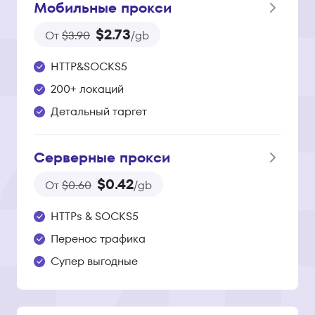
Мобильные прокси
$2.73
От
$3.90
/gb
HTTP&SOCKS5
200+ локаций
Детальный таргет
Серверные прокси
$0.42
От
$0.60
/gb
HTTPs & SOCKS5
Перенос трафика
Супер выгодные