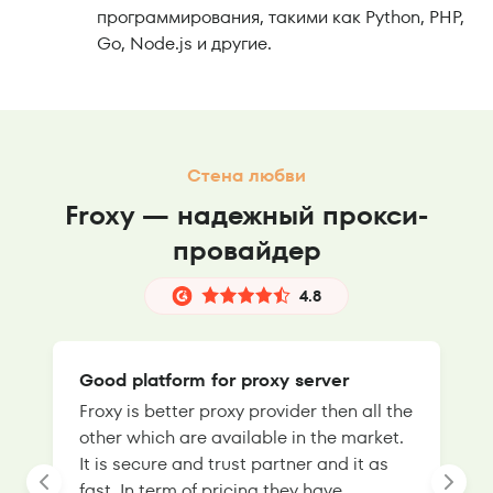
программирования, такими как Python, PHP,
Go, Node.js и другие.
Стена любви
Froxy — надежный прокси-
провайдер
4.8
Good platform for proxy server
Froxy is better proxy provider then all the
T
other which are available in the market.
s
It is secure and trust partner and it as
l
fast. In term of pricing they have
f