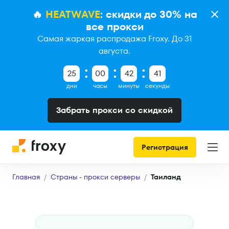
🔥
HEATWAVE
: скидки до 30% на
все прокси
Самая жаркая распродажа Froxy. До 31
августа.
25
00
42
40
дни
часы
минуты
секунды
Забрать прокси со скидкой
Регистрация
Главная
Страны - прокси серверы
Таиланд