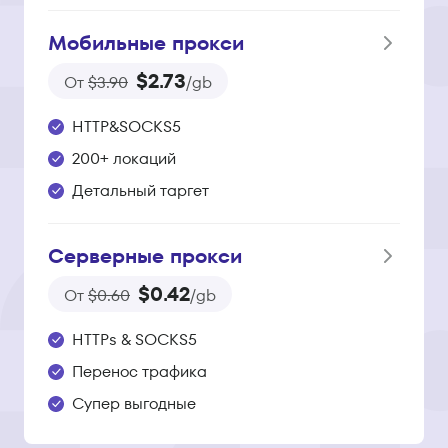
Мобильные прокси
$2.73
От
$3.90
/gb
HTTP&SOCKS5
200+ локаций
Детальный таргет
Серверные прокси
$0.42
От
$0.60
/gb
HTTPs & SOCKS5
Перенос трафика
Супер выгодные