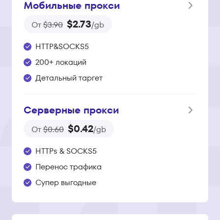
Мобильные прокси
$2.73
От
$3.90
/gb
HTTP&SOCKS5
200+ локаций
Детальный таргет
Серверные прокси
$0.42
От
$0.60
/gb
HTTPs & SOCKS5
Перенос трафика
Супер выгодные