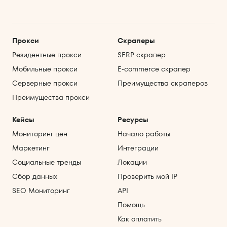
Прокси
Скраперы
Резидентные прокси
SERP скрапер
Мобильные прокси
E‑commerce скрапер
Серверные прокси
Преимущества скраперов
Преимущества прокси
Кейсы
Ресурсы
Мониторинг цен
Начало работы
Маркетинг
Интеграции
Социальные тренды
Локации
Сбор данных
Проверить мой IP
SEO Мониторинг
API
Помощь
Как оплатить