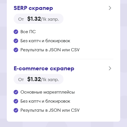
SERP скрапер
$1.32
От
/1k запр.
Все ПС
Без каптч и блокировок
Результаты в JSON или CSV
E‑commerce скрапер
$1.32
От
/1k запр.
Основные маркетплейсы
Без каптч и блокировок
Результаты в JSON или CSV