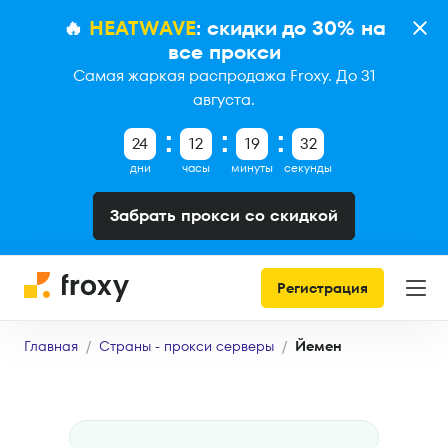
🔥
HEATWAVE
: скидки до 30% на
все прокси
Самая жаркая распродажа Froxy. До 31
августа.
24
12
19
31
дни
часы
минуты
секунды
Забрать прокси со скидкой
Регистрация
Главная
Страны - прокси серверы
Йемен