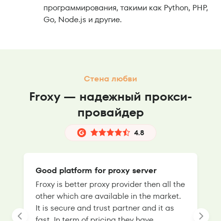
программирования, такими как Python, PHP,
Go, Node.js и другие.
Стена любви
Froxy — надежный прокси-
провайдер
4.8
Good platform for proxy server
Froxy is better proxy provider then all the
T
other which are available in the market.
s
It is secure and trust partner and it as
l
fast. In term of pricing they have
f