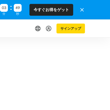
03
48
今すぐお得をゲット
分
秒
サインアップ