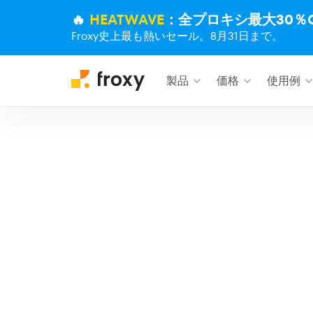
🔥
HEATWAVE
：全プロキシ最大30％O
Froxy史上最も熱いセール。8月31日まで。
製品
価格
使用例