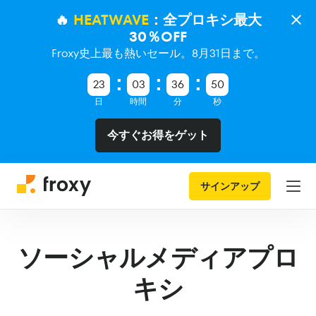
🔥
HEATWAVE
：全プロキシ最大
30％OFF
Froxy史上最も熱いセール。8月31日まで。
23
03
36
49
日
時間
分
秒
今すぐお得をゲット
サインアップ
ソーシャルメディアプロ
キシ