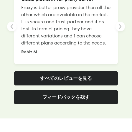
Froxy is better proxy provider then all the
T
other which are available in the market.
s
It is secure and trust partner and it as
l
fast. In term of pricing they have
f
different variations and 1 can choose
g
different plans according to the needs.
Rohit M.
S
すべてのレビューを見る
フィードバックを残す