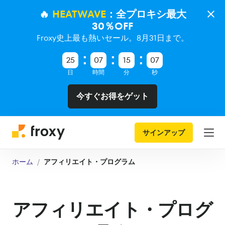
🔥
HEATWAVE
：全プロキシ最大
30％OFF
Froxy史上最も熱いセール。8月31日まで。
25
07
15
07
日
時間
分
秒
今すぐお得をゲット
サインアップ
ホーム
アフィリエイト・プログラム
アフィリエイト・プログ