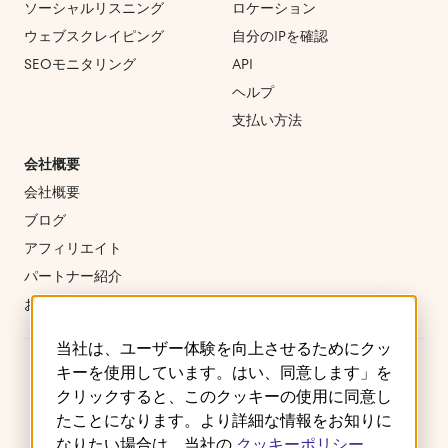
ソーシャルリスニング
ロケーション
ウェブスクレイピング
自分のIPを確認
SEOモニタリング
API
ヘルプ
支払い方法
会社概要
会社概要
ブログ
アフィリエイト
パートナー紹介
お問い合わせ
当社は、ユーザー体験を向上させるためにクッ
キーを使用しています。はい、同意します」を
クリックすると、このクッキーの使用に同意し
たことになります。より詳細な情報をお知りに
ご利用規約
プライバシーポリシー
クッキー
なりたい場合は、当社の
クッキーポリシー
返金・キャンセルポリシー
サービスレベルアグリーメント