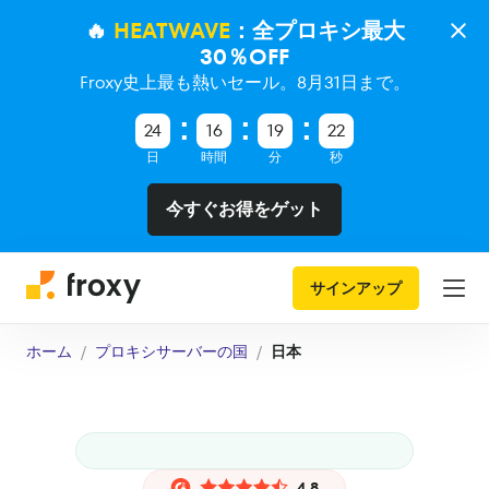
🔥
HEATWAVE
：全プロキシ最大
30％OFF
Froxy史上最も熱いセール。8月31日まで。
24
16
19
21
日
時間
分
秒
今すぐお得をゲット
サインアップ
ホーム
プロキシサーバーの国
日本
4.8