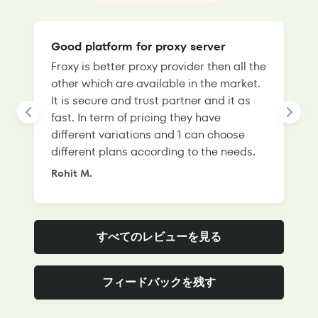
Good platform for proxy server
Froxy is better proxy provider then all the
T
other which are available in the market.
s
It is secure and trust partner and it as
l
fast. In term of pricing they have
f
different variations and 1 can choose
g
different plans according to the needs.
Rohit M.
S
すべてのレビューを見る
フィードバックを残す