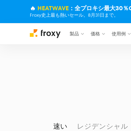
🔥
HEATWAVE
：全プロキシ最大30％O
Froxy史上最も熱いセール。8月31日まで。
製品
価格
使用例
速い
レジデンシャル