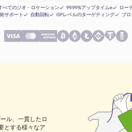
すべてのジオ・ロケーション
99.99%アップタイムe
ロー
術サポート
自動回転
ISPレベルのターゲティング
ブロ
スプール、一貫したロ
要とする様々なア