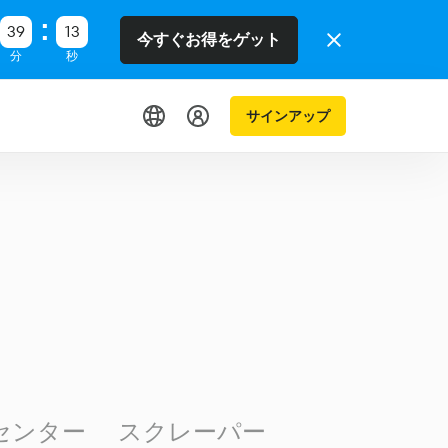
39
13
今すぐお得をゲット
分
秒
サインアップ
センター
スクレーパー