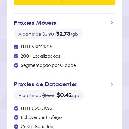
Proxies Móveis
$2.73
A partir de
$3.90
/gb
HTTP&SOCKS5
200+ Localizações
Segmentação por Cidade
Proxies de Datacenter
$0.42
A partir de
$0.60
/gb
HTTP&SOCKS5
Rollover de Tráfego
Custo-Benefício