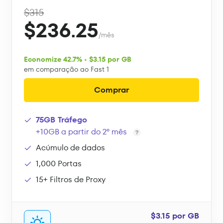
$315
$236.25
/mês
Economize 42.7% • $3.15 por GB
em comparação ao Fast 1
Comprar
75GB Tráfego
+10GB a partir do 2º mês
Acúmulo de dados
1,000 Portas
15+ Filtros de Proxy
$3.15 por GB