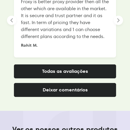
Froxy is better proxy provider then all the
T
other which are available in the market.
s
It is secure and trust partner and it as
l
fast. In term of pricing they have
f
different variations and 1 can choose
g
different plans according to the needs.
Rohit M.
S
Todas as avaliações
Deixar comentários
Ver os nossos outros produtos