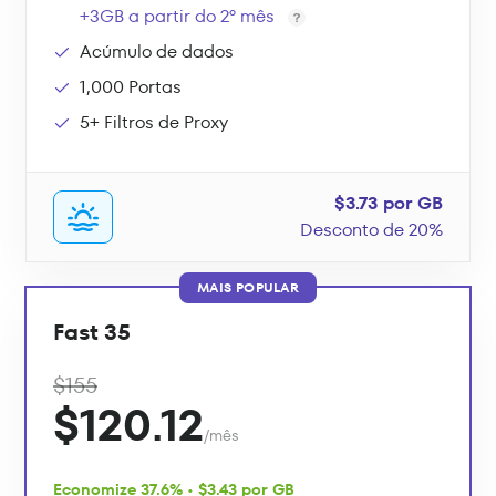
+3GB a partir do 2º mês
Acúmulo de dados
1,000 Portas
5+ Filtros de Proxy
$3.73 por GB
Desconto de 20%
MAIS POPULAR
Fast 35
$155
$120.12
/mês
Economize 37.6% • $3.43 por GB