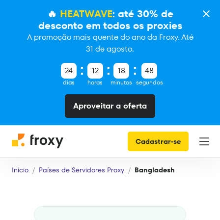
🔥
HEATWAVE
: até 30% de
desconto em todos os proxies
A promoção mais quente do ano da Froxy. Até
31 de agosto.
24
12
18
47
dias
horas
minutos
segundos
Aproveitar a oferta
Cadastrar-se
Início
Países de Servidores Proxy
Bangladesh