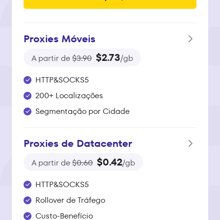
Proxies Móveis
$2.73
A partir de
$3.90
/gb
HTTP&SOCKS5
200+ Localizações
Segmentação por Cidade
Proxies de Datacenter
$0.42
A partir de
$0.60
/gb
HTTP&SOCKS5
Rollover de Tráfego
Custo-Benefício