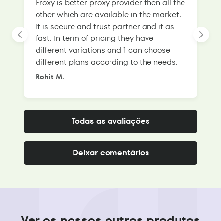
Froxy is better proxy provider then all the
T
other which are available in the market.
s
It is secure and trust partner and it as
l
fast. In term of pricing they have
f
different variations and 1 can choose
g
different plans according to the needs.
Rohit M.
S
Todas as avaliações
Deixar comentários
Ver os nossos outros produtos