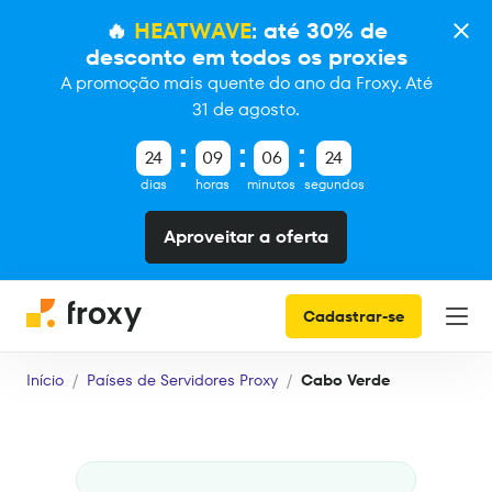
🔥
HEATWAVE
: até 30% de
desconto em todos os proxies
A promoção mais quente do ano da Froxy. Até
31 de agosto.
24
09
06
24
dias
horas
minutos
segundos
Aproveitar a oferta
Cadastrar-se
Início
Países de Servidores Proxy
Cabo Verde