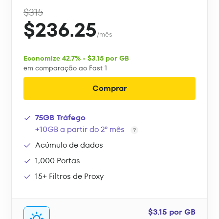
$315
$236.25
/mês
Economize 42.7% • $3.15 por GB
em comparação ao Fast 1
Comprar
75GB Tráfego
+10GB a partir do 2º mês
Acúmulo de dados
1,000 Portas
15+ Filtros de Proxy
$3.15 por GB