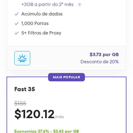
+3GB a partir do 2º mês
Acúmulo de dados
1,000 Portas
5+ Filtros de Proxy
$3.73 por GB
Desconto de 20%
MAIS POPULAR
Fast 35
$155
$120.12
/mês
Economize 37.6% • $3.43 por GB