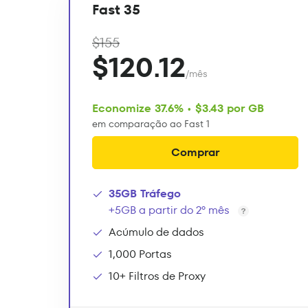
Fast 35
$155
$120.12
/mês
Economize 37.6% • $3.43 por GB
em comparação ao Fast 1
Comprar
35GB Tráfego
+5GB a partir do 2º mês
Acúmulo de dados
1,000 Portas
10+ Filtros de Proxy