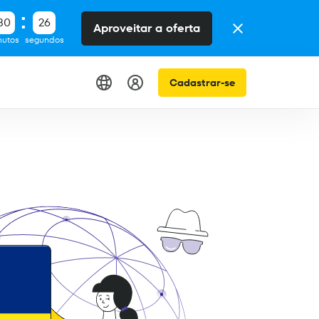
30
25
Aproveitar a oferta
nutos
segundos
Cadastrar-se