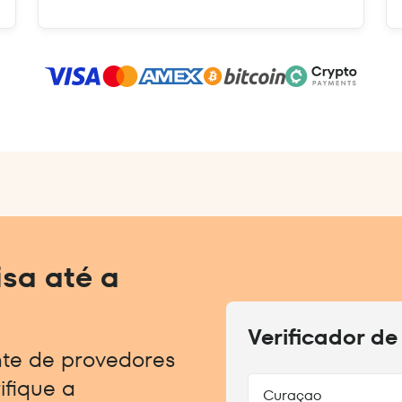
sa até a
Verificador de
nte de provedores
ifique a
Curaçao