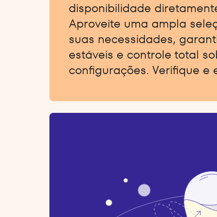
disponibilidade diretamente
Aproveite uma ampla sele
suas necessidades, garant
estáveis e controle total s
configurações. Verifique e 