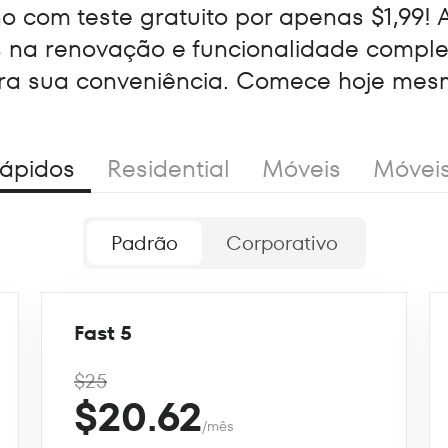
 com teste gratuito por apenas $1,99! 
s na renovação e funcionalidade compl
ra sua conveniência. Comece hoje mes
ápidos
Residential
Móveis
Móvei
Padrão
Corporativo
Fast 5
$25
$20.62
/mês