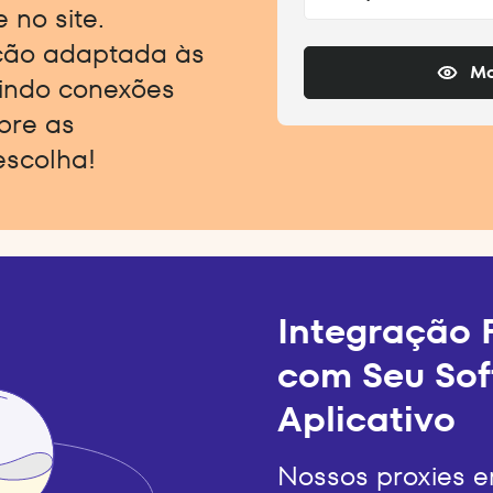
 no site.
ção adaptada às
Mo
indo conexões
obre as
escolha!
Integração F
com Seu Sof
Aplicativo
Nossos proxies 