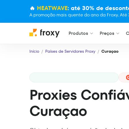
🔥
HEATWAVE
: até 30% de descont
A promoção mais quente do ano da Froxy. Até 
Produtos
Preços
C
Início
Países de Servidores Proxy
Curaçao
Proxies Confiá
Curaçao