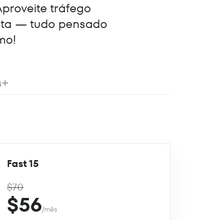
Aproveite tráfego
eta — tudo pensado
mo!
s+
Fast 15
$70
$56
/mês