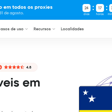
o em todos os proxies
24
17
31 de agosto.
dias
horas
mi
asos de uso
Recursos
Localidades
4.8
veis em