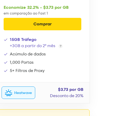
Economize 32.2% • $3.73 por GB
em comparação ao Fast 1
Comprar
15GB Tráfego
+3GB a partir do 2º mês
Acúmulo de dados
1,000 Portas
5+ Filtros de Proxy
$3.73 por GB
Heatwave
Desconto de 20%