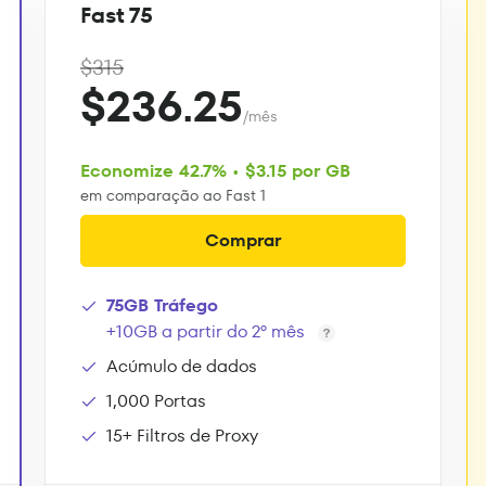
Fast 75
$315
$236.25
/mês
Economize 42.7% • $3.15 por GB
em comparação ao Fast 1
Comprar
75GB Tráfego
+10GB a partir do 2º mês
Acúmulo de dados
1,000 Portas
15+ Filtros de Proxy