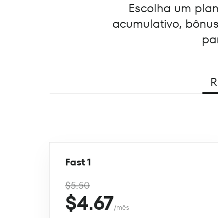
Escolha um plano
acumulativo, bônu
pa
R
Fast 1
$5.50
$4.67
/mês