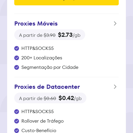
Proxies Móveis
$2.73
A partir de
$3.90
/gb
HTTP&SOCKS5
200+ Localizações
Segmentação por Cidade
Proxies de Datacenter
$0.42
A partir de
$0.60
/gb
HTTP&SOCKS5
Rollover de Tráfego
Custo-Benefício