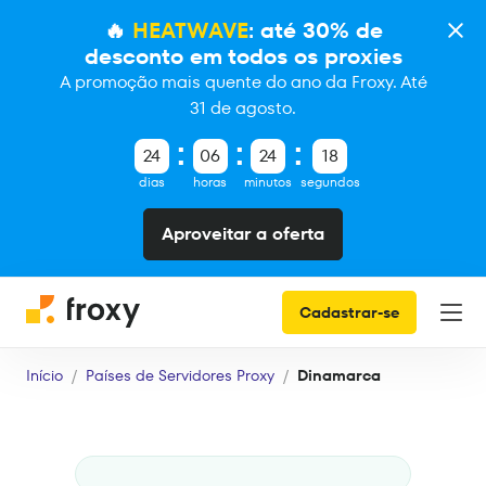
🔥
HEATWAVE
: até 30% de
desconto em todos os proxies
A promoção mais quente do ano da Froxy. Até
31 de agosto.
24
06
24
17
dias
horas
minutos
segundos
Aproveitar a oferta
Cadastrar-se
Início
Países de Servidores Proxy
Dinamarca