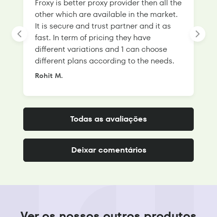
Froxy is better proxy provider then all the
T
other which are available in the market.
s
It is secure and trust partner and it as
l
fast. In term of pricing they have
f
different variations and 1 can choose
g
different plans according to the needs.
Rohit M.
S
Todas as avaliações
Deixar comentários
Ver os nossos outros produtos