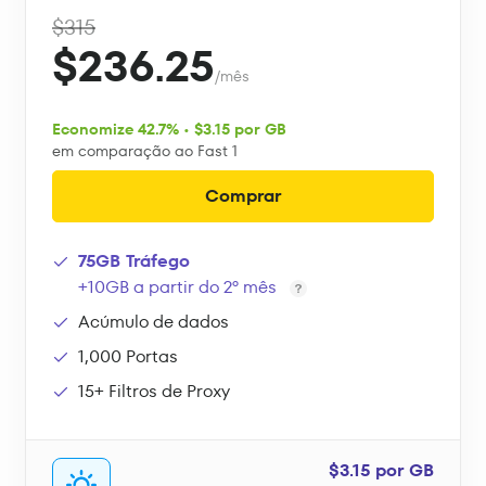
$315
$236.25
/mês
Economize 42.7% • $3.15 por GB
em comparação ao Fast 1
Comprar
75GB Tráfego
+10GB a partir do 2º mês
Acúmulo de dados
1,000 Portas
15+ Filtros de Proxy
$3.15 por GB