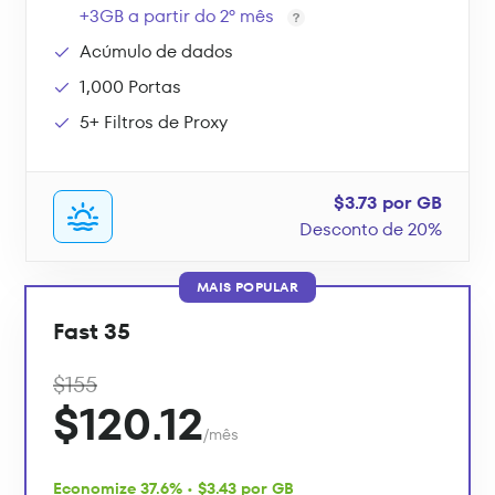
+3GB a partir do 2º mês
Acúmulo de dados
1,000 Portas
5+ Filtros de Proxy
$3.73 por GB
Desconto de 20%
MAIS POPULAR
Fast 35
$155
$120.12
/mês
Economize 37.6% • $3.43 por GB