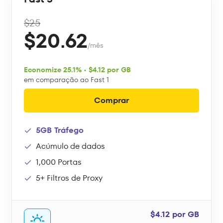
$25
$20.62
/mês
Economize 25.1% • $4.12 por GB
em comparação ao Fast 1
Comprar
5GB Tráfego
Acúmulo de dados
1,000 Portas
5+ Filtros de Proxy
$4.12 por GB