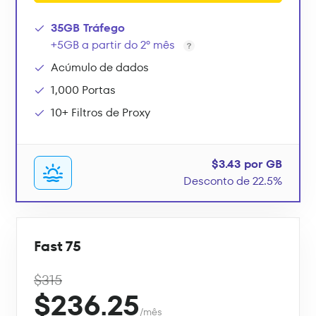
35GB Tráfego
+5GB a partir do 2º mês
Acúmulo de dados
1,000 Portas
10+ Filtros de Proxy
$3.43 por GB
Desconto de 22.5%
Fast 75
$315
$236.25
/mês