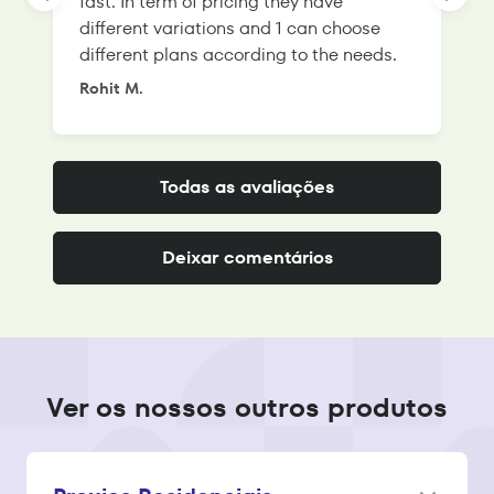
fast. In term of pricing they have
f
different variations and 1 can choose
g
different plans according to the needs.
Rohit M.
S
Todas as avaliações
Deixar comentários
Ver os nossos outros produtos