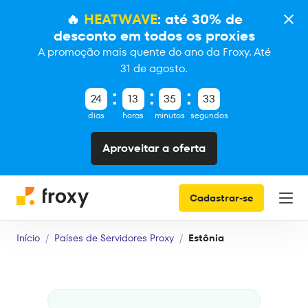
🔥
HEATWAVE
: até 30% de
desconto em todos os proxies
A promoção mais quente do ano da Froxy. Até
31 de agosto.
24
13
35
32
dias
horas
minutos
segundos
Aproveitar a oferta
Cadastrar-se
Início
Países de Servidores Proxy
Estônia