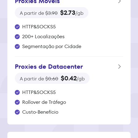
Proxies Móveis
$2.73
A partir de
$3.90
/gb
HTTP&SOCKS5
200+ Localizações
Segmentação por Cidade
Proxies de Datacenter
$0.42
A partir de
$0.60
/gb
HTTP&SOCKS5
Rollover de Tráfego
Custo-Benefício