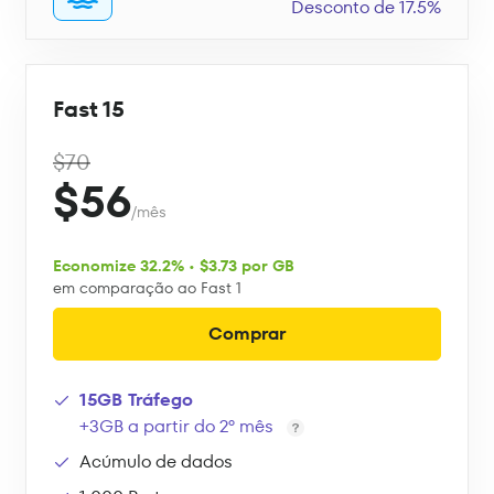
Desconto de 17.5%
Fast 15
$70
$56
/mês
Economize 32.2% • $3.73 por GB
em comparação ao Fast 1
Comprar
15GB Tráfego
+3GB a partir do 2º mês
Acúmulo de dados