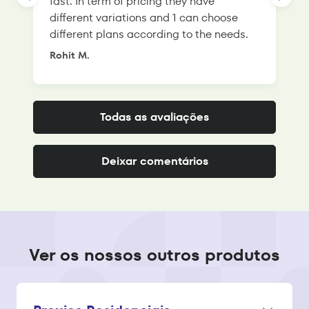
fast. In term of pricing they have
f
different variations and 1 can choose
g
different plans according to the needs.
Rohit M.
S
Todas as avaliações
Deixar comentários
Ver os nossos outros produtos