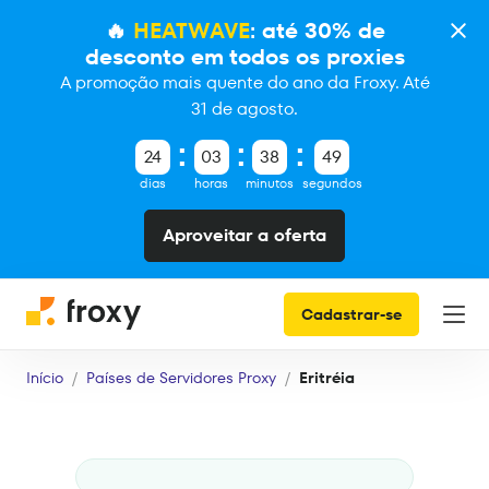
🔥
HEATWAVE
: até 30% de
desconto em todos os proxies
A promoção mais quente do ano da Froxy. Até
31 de agosto.
24
03
38
49
dias
horas
minutos
segundos
Aproveitar a oferta
Cadastrar-se
Início
Países de Servidores Proxy
Eritréia