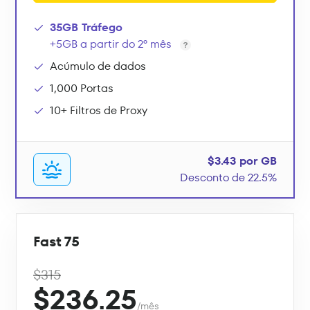
35GB Tráfego
+5GB a partir do 2º mês
Acúmulo de dados
1,000 Portas
10+ Filtros de Proxy
$3.43 por GB
Desconto de 22.5%
Fast 75
$315
$236.25
/mês