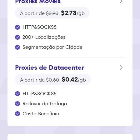
Proxies Móveis
$2.73
A partir de
$3.90
/gb
HTTP&SOCKS5
200+ Localizações
Segmentação por Cidade
Proxies de Datacenter
$0.42
A partir de
$0.60
/gb
HTTP&SOCKS5
Rollover de Tráfego
Custo-Benefício