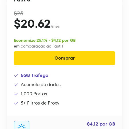
$25
$20.62
/mês
Economize 25.1% • $4.12 por GB
em comparação ao Fast 1
Comprar
5GB Tráfego
Acúmulo de dados
1,000 Portas
5+ Filtros de Proxy
$4.12 por GB