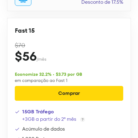
Desconto de 17.5%
Fast 15
$70
$56
/mês
Economize 32.2% • $3.73 por GB
em comparação ao Fast 1
Comprar
15GB Tráfego
+3GB a partir do 2º mês
Acúmulo de dados