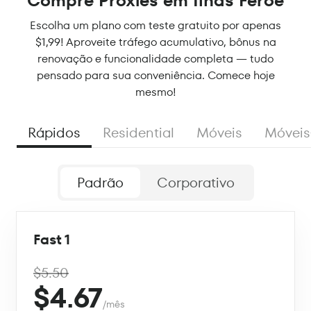
Compre Proxies em Ilhas Feroe
Escolha um plano com teste gratuito por apenas
$1,99! Aproveite tráfego acumulativo, bônus na
renovação e funcionalidade completa — tudo
pensado para sua conveniência. Comece hoje
mesmo!
Rápidos
Residential
Móveis
Móveis
Padrão
Corporativo
Fast 1
$5.50
$4.67
/mês