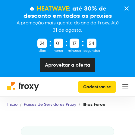
🔥
HEATWAVE
: até 30% de
desconto em todos os proxies
A promoção mais quente do ano da Froxy. Até
31 de agosto.
24
01
17
33
dias
horas
minutos
segundos
Aproveitar a oferta
Cadastrar-se
Início
Países de Servidores Proxy
Ilhas Feroe