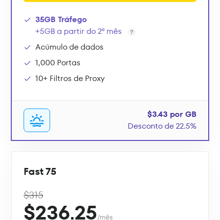
35GB Tráfego
+5GB a partir do 2º mês
Acúmulo de dados
1,000 Portas
10+ Filtros de Proxy
$3.43 por GB
Desconto de 22.5%
Fast 75
$315
$236.25
/mês