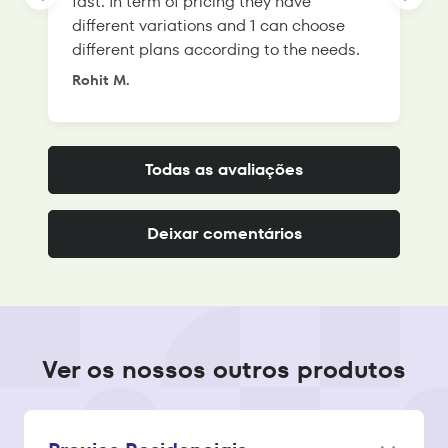
fast. In term of pricing they have
f
different variations and 1 can choose
g
different plans according to the needs.
Rohit M.
S
Todas as avaliações
Deixar comentários
Ver os nossos outros produtos