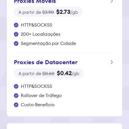
Proxies Móveis
$2.73
A partir de
$3.90
/gb
HTTP&SOCKS5
200+ Localizações
Segmentação por Cidade
Proxies de Datacenter
$0.42
A partir de
$0.60
/gb
HTTP&SOCKS5
Rollover de Tráfego
Custo-Benefício