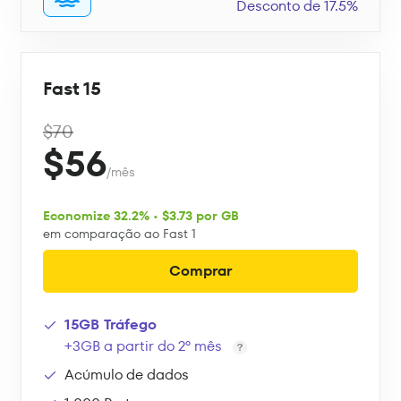
Desconto de 17.5%
Fast 15
$70
$56
/mês
Economize 32.2% • $3.73 por GB
em comparação ao Fast 1
Comprar
15GB Tráfego
+3GB a partir do 2º mês
Acúmulo de dados