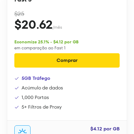
$25
$20.62
/mês
Economize 25.1% • $4.12 por GB
em comparação ao Fast 1
Comprar
5GB Tráfego
Acúmulo de dados
1,000 Portas
5+ Filtros de Proxy
$4.12 por GB