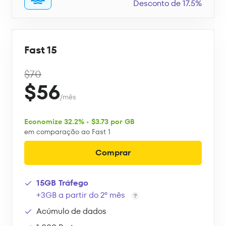
Desconto de 17.5%
Fast 15
$70
$56
/mês
Economize 32.2% • $3.73 por GB
em comparação ao Fast 1
Comprar
15GB Tráfego
+3GB a partir do 2º mês
Acúmulo de dados