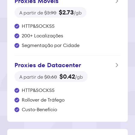
Proxies Móveis
$2.73
A partir de
$3.90
/gb
HTTP&SOCKS5
200+ Localizações
Segmentação por Cidade
Proxies de Datacenter
$0.42
A partir de
$0.60
/gb
HTTP&SOCKS5
Rollover de Tráfego
Custo-Benefício