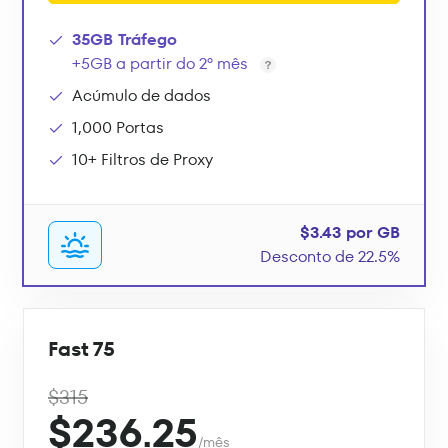
35GB Tráfego
+5GB a partir do 2º mês
Acúmulo de dados
1,000 Portas
10+ Filtros de Proxy
$3.43 por GB
Desconto de 22.5%
Fast 75
$315
$236.25
/mês