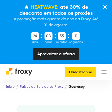
🔥
HEATWAVE
: até 30% de
desconto em todos os proxies
A promoção mais quente do ano da Froxy. Até
31 de agosto.
24
08
55
10
dias
horas
minutos
segundos
Aproveitar a oferta
Cadastrar-se
Início
Países de Servidores Proxy
Guernsey