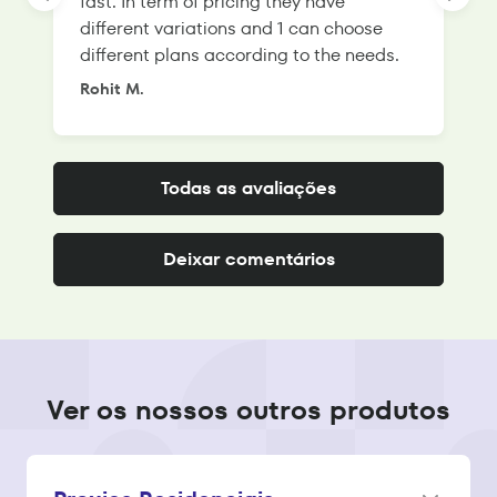
fast. In term of pricing they have
f
different variations and 1 can choose
g
different plans according to the needs.
Rohit M.
S
Todas as avaliações
Deixar comentários
Ver os nossos outros produtos