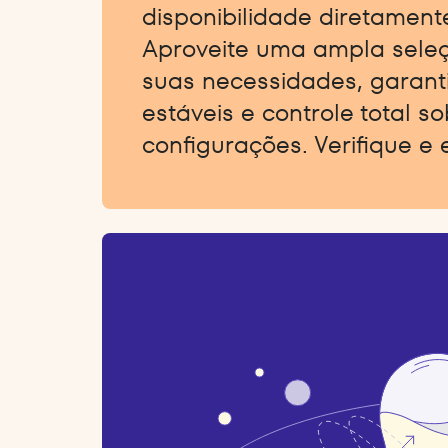
disponibilidade diretamente
Aproveite uma ampla sele
suas necessidades, garant
estáveis e controle total s
configurações. Verifique e 