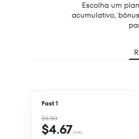
Escolha um plano
acumulativo, bônu
pa
R
Fast 1
$5.50
$4.67
/mês