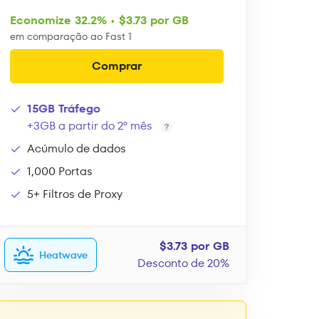
Economize 32.2% • $3.73 por GB
em comparação ao Fast 1
Comprar
15GB Tráfego
+3GB a partir do 2º mês
Acúmulo de dados
1,000 Portas
5+ Filtros de Proxy
$3.73 por GB
Heatwave
Desconto de 20%