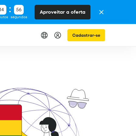
14
55
Aproveitar a oferta
nutos
segundos
Cadastrar-se