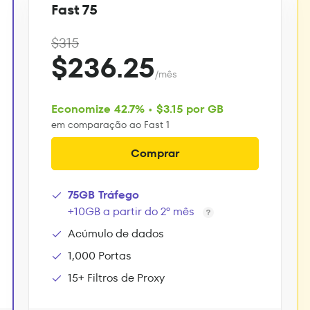
Fast 75
$315
$236.25
/mês
Economize 42.7% • $3.15 por GB
em comparação ao Fast 1
Comprar
75GB Tráfego
+10GB a partir do 2º mês
Acúmulo de dados
1,000 Portas
15+ Filtros de Proxy