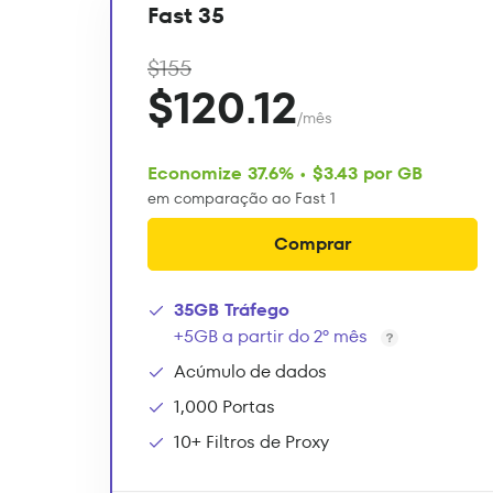
Fast 35
$155
$120.12
/mês
Economize 37.6% • $3.43 por GB
em comparação ao Fast 1
Comprar
35GB Tráfego
+5GB a partir do 2º mês
Acúmulo de dados
1,000 Portas
10+ Filtros de Proxy