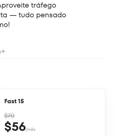
Aproveite tráfego
eta — tudo pensado
mo!
s+
Fast 15
$70
$56
/mês