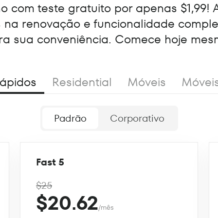
 com teste gratuito por apenas $1,99! 
s na renovação e funcionalidade compl
ra sua conveniência. Comece hoje mes
ápidos
Residential
Móveis
Móvei
Padrão
Corporativo
Fast 5
$25
$20.62
/mês