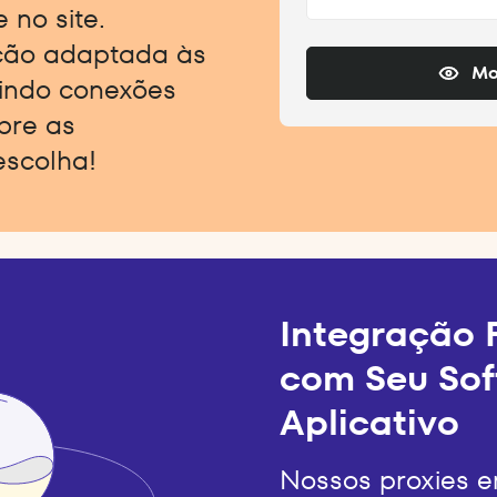
 no site.
ção adaptada às
Mo
indo conexões
obre as
escolha!
Integração F
com Seu Sof
Aplicativo
Nossos proxies 