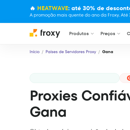
🔥
HEATWAVE
: até 30% de descont
A promoção mais quente do ano da Froxy. Até 
Produtos
Preços
C
Início
Países de Servidores Proxy
Gana
Proxies Confiá
Gana