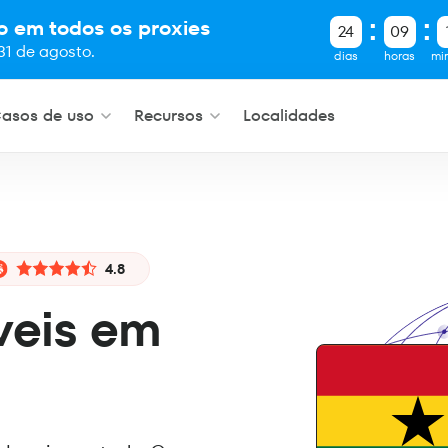
o em todos os proxies
24
09
31 de agosto.
dias
horas
mi
asos de uso
Recursos
Localidades
4.8
veis em