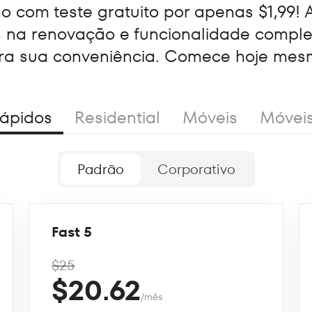
 com teste gratuito por apenas $1,99! 
s na renovação e funcionalidade compl
ra sua conveniência. Comece hoje mes
ápidos
Residential
Móveis
Móvei
Padrão
Corporativo
Fast 5
$25
$20.62
/mês