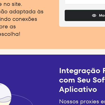
 no site.
ção adaptada às
Mos
indo conexões
obre as
escolha!
Integração F
com Seu Sof
Aplicativo
Nossos proxies 