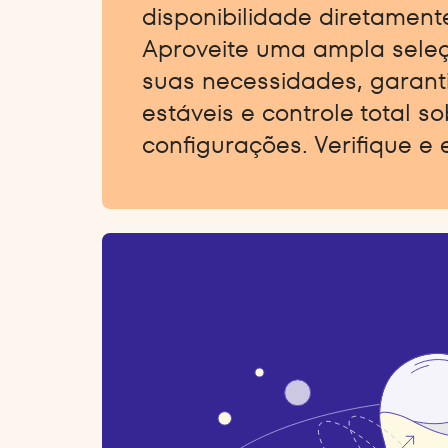
disponibilidade diretamente
Aproveite uma ampla sele
suas necessidades, garant
estáveis e controle total s
configurações. Verifique e 