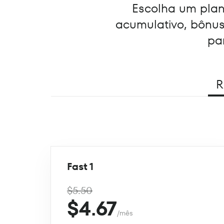
Escolha um plano
acumulativo, bônu
pa
R
Fast 1
$5.50
$4.67
/mês