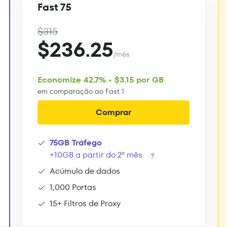
Fast 75
$315
$236.25
/mês
Economize 42.7% • $3.15 por GB
em comparação ao Fast 1
Comprar
75GB Tráfego
+10GB a partir do 2º mês
Acúmulo de dados
1,000 Portas
15+ Filtros de Proxy