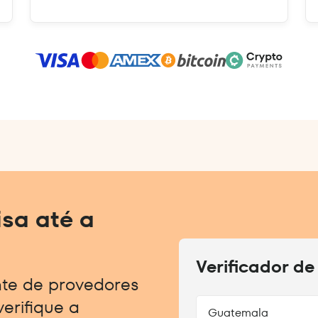
sa até a
Verificador de
nte de provedores
erifique a
Guatemala