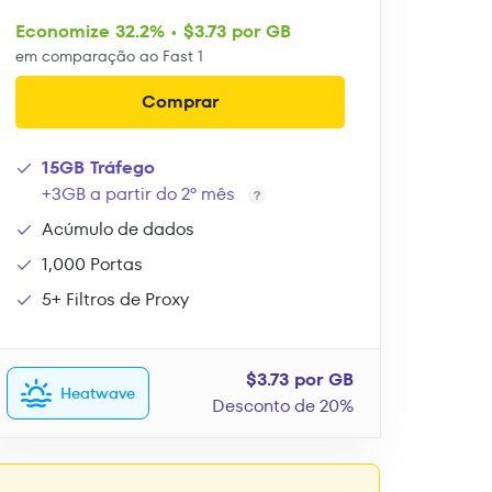
Economize 32.2% • $3.73 por GB
em comparação ao Fast 1
Comprar
15GB Tráfego
+3GB a partir do 2º mês
Acúmulo de dados
1,000 Portas
5+ Filtros de Proxy
$3.73 por GB
Heatwave
Desconto de 20%