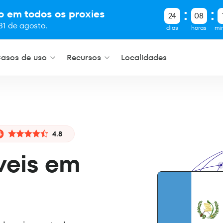
o em todos os proxies
24
08
31 de agosto.
dias
horas
mi
asos de uso
Recursos
Localidades
4.8
veis em