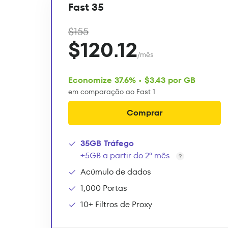
Fast 35
$155
$120.12
/mês
Economize 37.6% • $3.43 por GB
em comparação ao Fast 1
Comprar
35GB Tráfego
+5GB a partir do 2º mês
Acúmulo de dados
1,000 Portas
10+ Filtros de Proxy