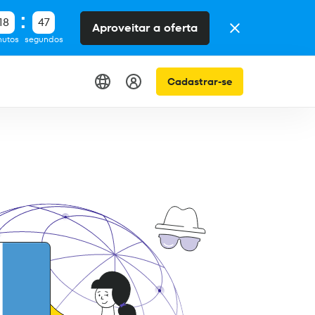
18
46
Aproveitar a oferta
nutos
segundos
Cadastrar-se