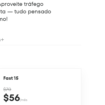
Aproveite tráfego
eta — tudo pensado
mo!
s+
Fast 15
$70
$56
/mês