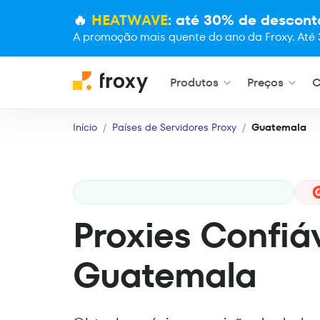
🔥
HEATWAVE
: até 30% de descont
A promoção mais quente do ano da Froxy. Até 
Produtos
Preços
C
Início
Países de Servidores Proxy
Guatemala
Proxies Confiá
Guatemala