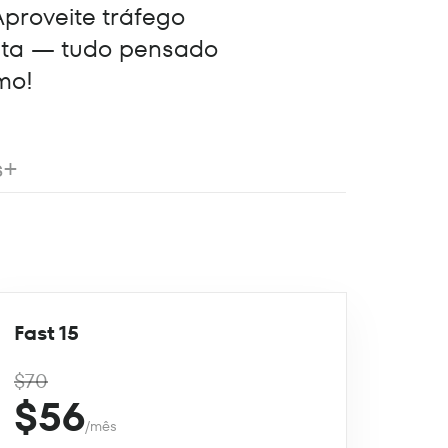
Aproveite tráfego
eta — tudo pensado
mo!
s+
Fast 15
$70
$56
/mês