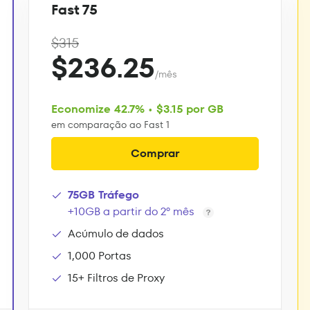
Fast 75
$315
$236.25
/mês
Economize 42.7% • $3.15 por GB
em comparação ao Fast 1
Comprar
75GB Tráfego
+10GB a partir do 2º mês
Acúmulo de dados
1,000 Portas
15+ Filtros de Proxy