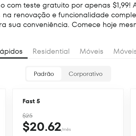
 com teste gratuito por apenas $1,99! 
s na renovação e funcionalidade compl
ra sua conveniência. Comece hoje mes
ápidos
Residential
Móveis
Móvei
Padrão
Corporativo
Fast 5
$25
$20.62
/mês