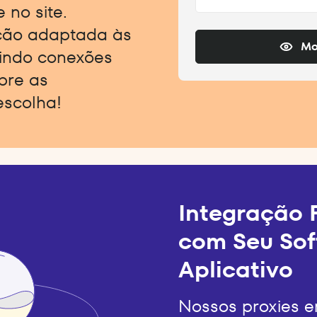
 no site.
ção adaptada às
Mo
indo conexões
obre as
escolha!
Integração F
com Seu Sof
Aplicativo
Nossos proxies e