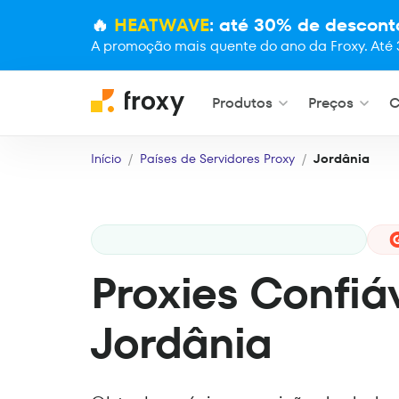
🔥
HEATWAVE
: até 30% de descont
A promoção mais quente do ano da Froxy. Até 
Produtos
Preços
C
Início
Países de Servidores Proxy
Jordânia
Proxies Confiá
Jordânia