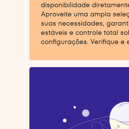
disponibilidade diretamente
Aproveite uma ampla sele
suas necessidades, garant
estáveis e controle total s
configurações. Verifique e 