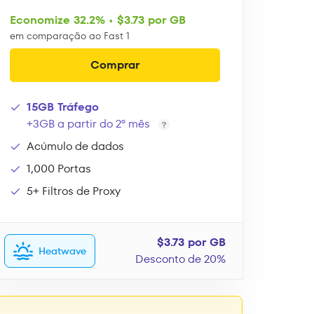
Economize 32.2% • $3.73 por GB
em comparação ao Fast 1
Comprar
15GB Tráfego
+3GB a partir do 2º mês
Acúmulo de dados
1,000 Portas
5+ Filtros de Proxy
$3.73 por GB
Heatwave
Desconto de 20%