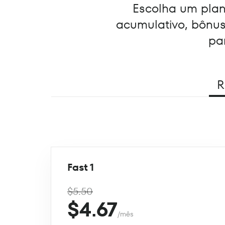
Escolha um plano
acumulativo, bônu
pa
R
Fast 1
$5.50
$4.67
/mês