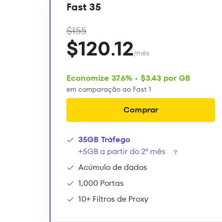
Fast 35
$155
$120.12
/mês
Economize 37.6% • $3.43 por GB
em comparação ao Fast 1
Comprar
35GB Tráfego
+5GB a partir do 2º mês
Acúmulo de dados
1,000 Portas
10+ Filtros de Proxy