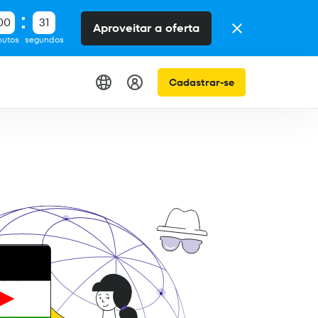
00
31
Aproveitar a oferta
nutos
segundos
Cadastrar-se