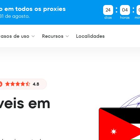
o em todos os proxies
24
04
31 de agosto.
dias
horas
mi
asos de uso
Recursos
Localidades
4.8
veis em