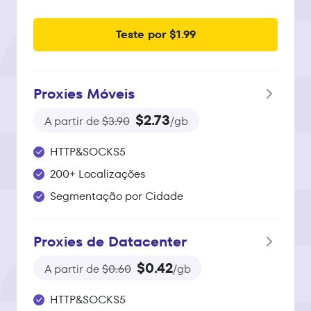
Teste por $1.99
Proxies Móveis
$2.73
A partir de
$3.90
/gb
HTTP&SOCKS5
200+ Localizações
Segmentação por Cidade
Proxies de Datacenter
$0.42
A partir de
$0.60
/gb
HTTP&SOCKS5