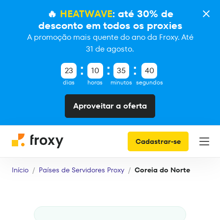
🔥
HEATWAVE
: até 30% de
desconto em todos os proxies
A promoção mais quente do ano da Froxy. Até
31 de agosto.
23
10
35
39
dias
horas
minutos
segundos
Aproveitar a oferta
Cadastrar-se
Início
Países de Servidores Proxy
Coreia do Norte