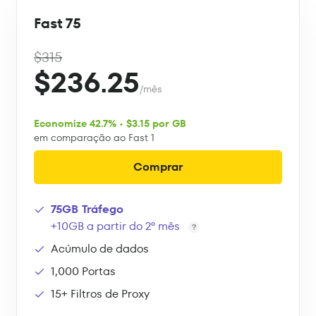
Fast 75
$315
$236.25
/mês
Economize 42.7% • $3.15 por GB
em comparação ao Fast 1
Comprar
75GB Tráfego
+10GB a partir do 2º mês
Acúmulo de dados
1,000 Portas
15+ Filtros de Proxy