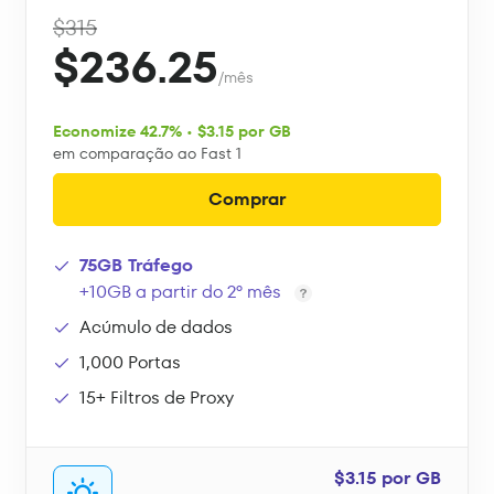
$315
$236.25
/mês
Economize 42.7% • $3.15 por GB
em comparação ao Fast 1
Comprar
75GB Tráfego
+10GB a partir do 2º mês
Acúmulo de dados
1,000 Portas
15+ Filtros de Proxy
$3.15 por GB