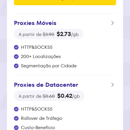
Proxies Móveis
$2.73
A partir de
$3.90
/gb
HTTP&SOCKS5
200+ Localizações
Segmentação por Cidade
Proxies de Datacenter
$0.42
A partir de
$0.60
/gb
HTTP&SOCKS5
Rollover de Tráfego
Custo-Benefício