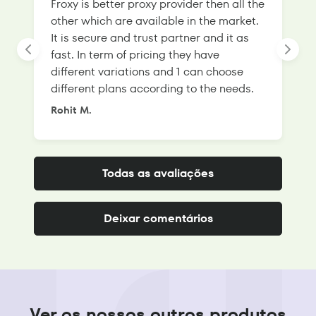
Froxy is better proxy provider then all the
T
other which are available in the market.
s
It is secure and trust partner and it as
l
fast. In term of pricing they have
f
different variations and 1 can choose
g
different plans according to the needs.
Rohit M.
S
Todas as avaliações
Deixar comentários
Ver os nossos outros produtos