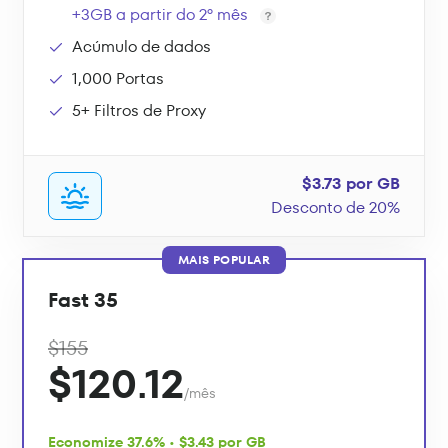
+3GB a partir do 2º mês
Acúmulo de dados
1,000 Portas
5+ Filtros de Proxy
$3.73 por GB
Desconto de 20%
MAIS POPULAR
Fast 35
$155
$120.12
/mês
Economize 37.6% • $3.43 por GB