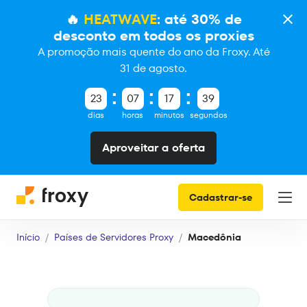
🔥
HEATWAVE
: até 30% de
desconto em todos os proxies
A promoção mais quente do ano da Froxy. Até
31 de agosto.
23
07
17
38
dias
horas
minutos
segundos
Aproveitar a oferta
Cadastrar-se
Início
Países de Servidores Proxy
Macedônia