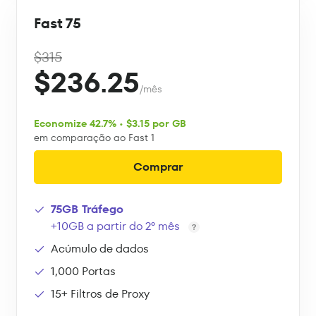
Fast 75
$315
$236.25
/mês
Economize 42.7% • $3.15 por GB
em comparação ao Fast 1
Comprar
75GB Tráfego
+10GB a partir do 2º mês
Acúmulo de dados
1,000 Portas
15+ Filtros de Proxy