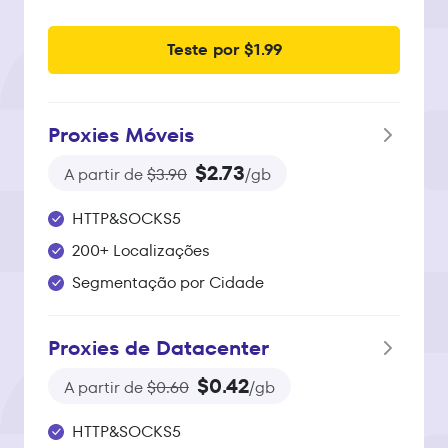
Teste por $1.99
Proxies Móveis
$2.73
A partir de
$3.90
/gb
HTTP&SOCKS5
200+ Localizações
Segmentação por Cidade
Proxies de Datacenter
$0.42
A partir de
$0.60
/gb
HTTP&SOCKS5