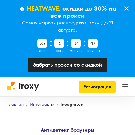
🔥
HEATWAVE
: скидки до 30% на
все прокси
Самая жаркая распродажа Froxy. До 31
августа.
25
15
04
46
дни
часы
минуты
секунды
Забрать прокси со скидкой
Регистрация
Главная
Интеграции
Incogniton
Антидетект браузеры