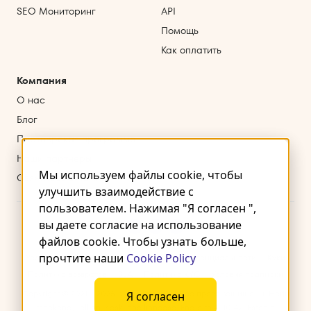
SEO Мониторинг
API
Помощь
Как оплатить
Компания
О нас
Блог
Партнерская программа
Наши партнеры
Мы используем файлы cookie, чтобы
Свяжитесь с нами
улучшить взаимодействие с
пользователем. Нажимая "Я согласен ",
вы даете согласие на использование
файлов cookie. Чтобы узнать больше,
прочтите наши
Cookie Policy
Условия использования
Политика конфиденциальности
Куки
Политика возвратов
SLA
Политика KYC
Условия подписки
Copyright © 2021 – 2026. Wergames OÜ. Все права защищены. Harju
Я согласен
maakond, Tallinn, Kesklinna linnaosa, Endla tn 4, 10142, Estonia