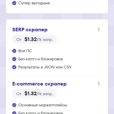
Супер выгодные
SERP скрапер
$1.32
От
/1k запр.
Все ПС
Без каптч и блокировок
Результаты в JSON или CSV
E‑commerce скрапер
$1.32
От
/1k запр.
Основные маркетплейсы
Без каптч и блокировок