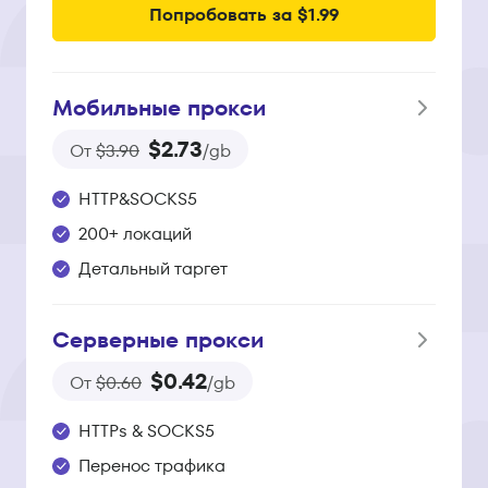
Попробовать за $1.99
Мобильные прокси
$2.73
От
$3.90
/gb
HTTP&SOCKS5
200+ локаций
Детальный таргет
Серверные прокси
$0.42
От
$0.60
/gb
HTTPs & SOCKS5
Перенос трафика