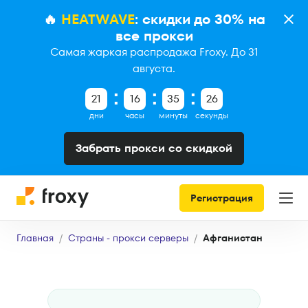
🔥
HEATWAVE
: скидки до 30% на
все прокси
Самая жаркая распродажа Froxy. До 31
августа.
21
16
35
25
дни
часы
минуты
секунды
Забрать прокси со скидкой
Регистрация
Главная
Страны - прокси серверы
Афганистан