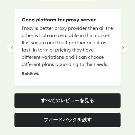
Good platform for proxy server
Froxy is better proxy provider then all the
T
other which are available in the market.
s
It is secure and trust partner and it as
l
fast. In term of pricing they have
f
different variations and 1 can choose
g
different plans according to the needs.
Rohit M.
S
すべてのレビューを見る
フィードバックを残す