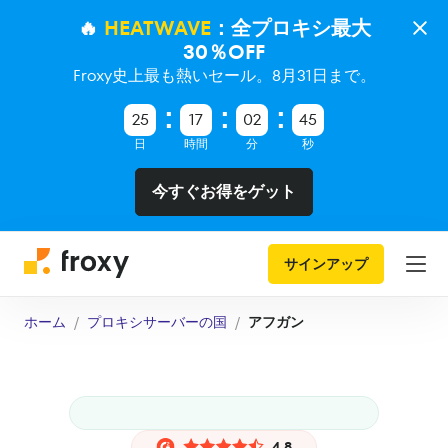
🔥
HEATWAVE
：全プロキシ最大
30％OFF
Froxy史上最も熱いセール。8月31日まで。
25
17
02
44
日
時間
分
秒
今すぐお得をゲット
サインアップ
ホーム
プロキシサーバーの国
アフガン
4.8