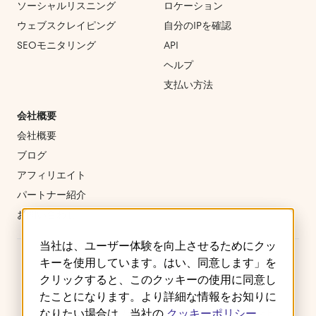
ソーシャルリスニング
ロケーション
ウェブスクレイピング
自分のIPを確認
SEOモニタリング
API
ヘルプ
支払い方法
会社概要
会社概要
ブログ
アフィリエイト
パートナー紹介
お問い合わせ
当社は、ユーザー体験を向上させるためにクッ
キーを使用しています。はい、同意します」を
クリックすると、このクッキーの使用に同意し
たことになります。より詳細な情報をお知りに
ご利用規約
プライバシーポリシー
クッキー
なりたい場合は、当社の
クッキーポリシー
返金・キャンセルポリシー
サービスレベルアグリーメント