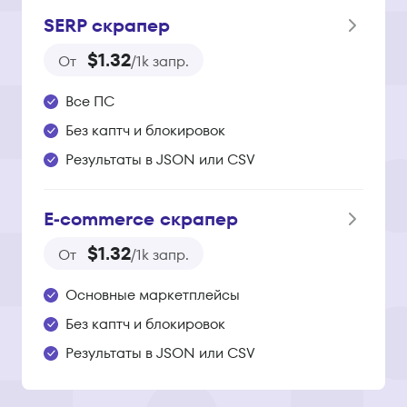
SERP скрапер
$1.32
От
/1k запр.
Все ПС
Без каптч и блокировок
Результаты в JSON или CSV
E‑commerce скрапер
$1.32
От
/1k запр.
Основные маркетплейсы
Без каптч и блокировок
Результаты в JSON или CSV