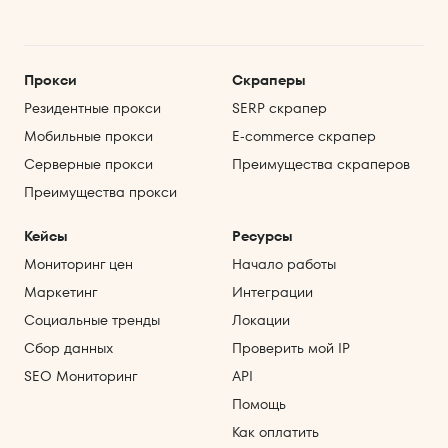
Прокси
Скраперы
Резидентные прокси
SERP скрапер
Мобильные прокси
E‑commerce скрапер
Серверные прокси
Преимущества скраперов
Преимущества прокси
Кейсы
Ресурсы
Мониторинг цен
Начало работы
Маркетинг
Интеграции
Социальные тренды
Локации
Сбор данных
Проверить мой IP
SEO Мониторинг
API
Помощь
Как оплатить