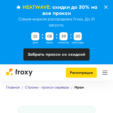
🔥
HEATWAVE
: скидки до 30% на
все прокси
Самая жаркая распродажа Froxy. До 31
августа.
22
08
39
29
дни
часы
минуты
секунды
Забрать прокси со скидкой
Регистрация
Главная
Страны - прокси серверы
Иран