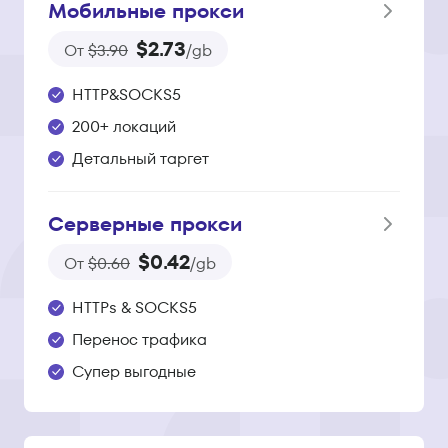
Мобильные прокси
$2.73
От
$3.90
/gb
HTTP&SOCKS5
200+ локаций
Детальный таргет
Серверные прокси
$0.42
От
$0.60
/gb
HTTPs & SOCKS5
Перенос трафика
Супер выгодные