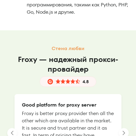
программирования, такими как Python, PHP,
Go, Node.js и другие.
Стена любви
Froxy — надежный прокси-
провайдер
4.8
Good platform for proxy server
Froxy is better proxy provider then all the
T
other which are available in the market.
s
It is secure and trust partner and it as
l
fast. In term of pricing they have
f