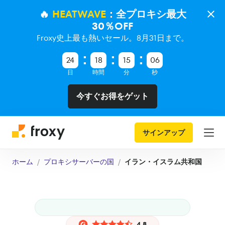
🔥
HEATWAVE
：全プロキシ最大
30％OFF
Froxy史上最も熱いセール。8月31日まで。
24
18
15
05
日
時間
分
秒
今すぐお得をゲット
サインアップ
ホーム
プロキシサーバーの国
イラン・イスラム共和国
4.8