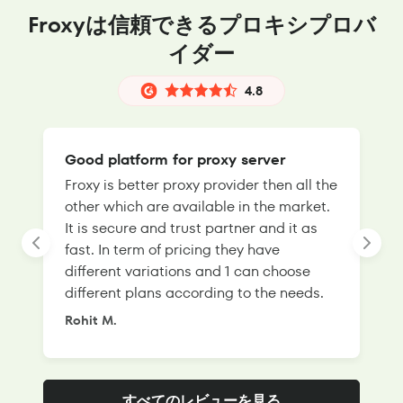
Froxyは信頼できるプロキシプロバ
イダー
4.8
Good platform for proxy server
Froxy is better proxy provider then all the
T
other which are available in the market.
s
It is secure and trust partner and it as
l
fast. In term of pricing they have
f
different variations and 1 can choose
g
different plans according to the needs.
Rohit M.
S
すべてのレビューを見る