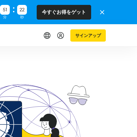
51
22
今すぐお得をゲット
分
秒
サインアップ