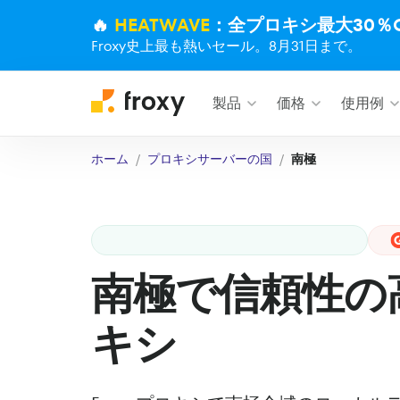
🔥
HEATWAVE
：全プロキシ最大30％O
Froxy史上最も熱いセール。8月31日まで。
製品
価格
使用例
ホーム
プロキシサーバーの国
南極
南極で信頼性の
キシ