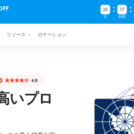
FF
25
17
日
時間
リソース
ロケーション
4.8
高いプロ