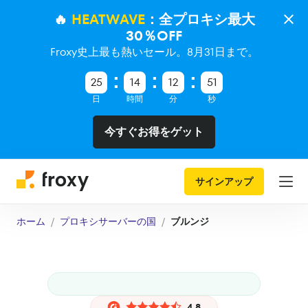
🔥
HEATWAVE
：全プロキシ最大
30％OFF
Froxy史上最も熱いセール。8月31日まで。
25
14
12
50
日
時間
分
秒
今すぐお得をゲット
サインアップ
ホーム
プロキシサーバーの国
ブルンジ
4.8