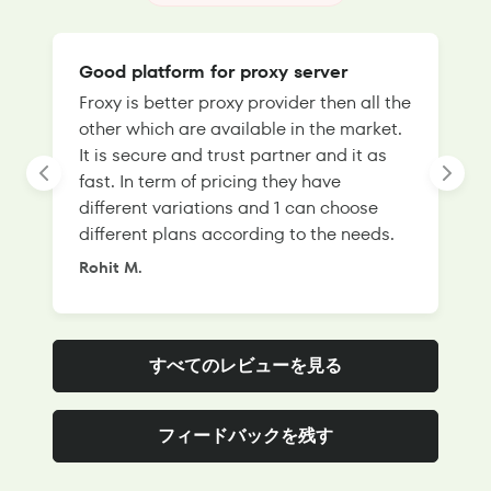
Good platform for proxy server
Froxy is better proxy provider then all the
T
other which are available in the market.
s
It is secure and trust partner and it as
l
fast. In term of pricing they have
f
different variations and 1 can choose
g
different plans according to the needs.
Rohit M.
S
すべてのレビューを見る
フィードバックを残す