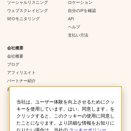
ソーシャルリスニング
ロケーション
ウェブスクレイピング
自分のIPを確認
SEOモニタリング
API
ヘルプ
支払い方法
会社概要
会社概要
ブログ
アフィリエイト
パートナー紹介
お問い合わせ
当社は、ユーザー体験を向上させるためにクッ
キーを使用しています。はい、同意します」を
クリックすると、このクッキーの使用に同意し
たことになります。より詳細な情報をお知りに
ご利用規約
プライバシーポリシー
クッキー
なりたい場合は、当社の
クッキーポリシー
返金・キャンセルポリシー
サービスレベルアグリーメント