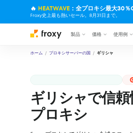
🔥
HEATWAVE
：全プロキシ最大30％O
Froxy史上最も熱いセール。8月31日まで。
製品
価格
使用例
ホーム
プロキシサーバーの国
ギリシャ
ギリシャで信頼
プロキシ