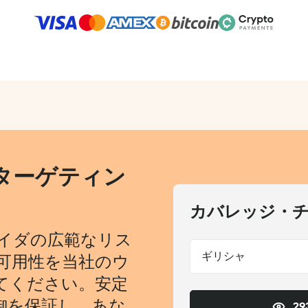
ターゲティン
カバレッジ・
イダの広範なリス
ギリシャ
可用性を当社のウ
てください。安定
御を保証し、あな
2