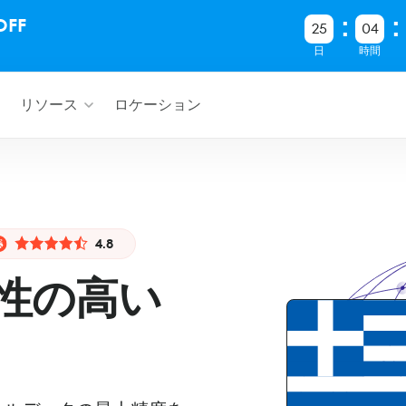
FF
25
04
日
時間
リソース
ロケーション
4.8
性の高い