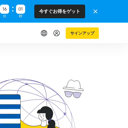
16
00
今すぐお得をゲット
分
秒
サインアップ