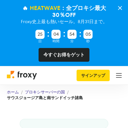
🔥
HEATWAVE
：全プロキシ最大
30％OFF
Froxy史上最も熱いセール。8月31日まで。
25
04
54
05
日
時間
分
秒
今すぐお得をゲット
サインアップ
ホーム
プロキシサーバーの国
サウスジョージア島と南サンドイッチ諸島