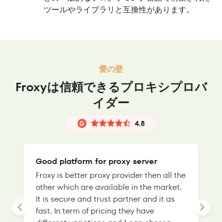
ツールやライブラリと互換性があります。
愛の壁
Froxyは信頼できるプロキシプロバ
イダー
4.8
Good platform for proxy server
Froxy is better proxy provider then all the
T
other which are available in the market.
s
It is secure and trust partner and it as
l
fast. In term of pricing they have
f