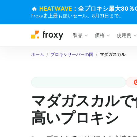
🔥
HEATWAVE
：全プロキシ最大30％O
Froxy史上最も熱いセール。8月31日まで。
製品
価格
使用例
ホーム
プロキシサーバーの国
マダガスカル
マダガスカルで
高いプロキシ