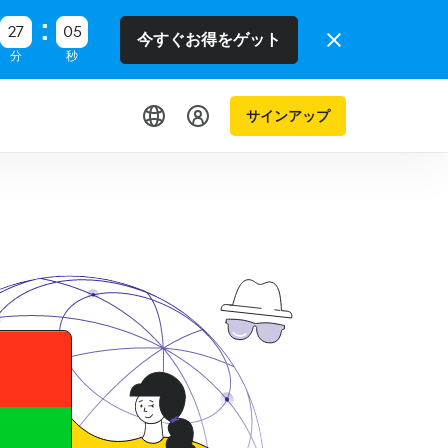
27
04
今すぐお得をゲット
分
秒
サインアップ