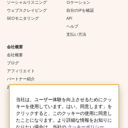
ソーシャルリスニング
ロケーション
ウェブスクレイピング
自分のIPを確認
SEOモニタリング
API
ヘルプ
支払い方法
会社概要
会社概要
ブログ
アフィリエイト
パートナー紹介
お問い合わせ
当社は、ユーザー体験を向上させるためにクッ
キーを使用しています。はい、同意します」を
クリックすると、このクッキーの使用に同意し
たことになります。より詳細な情報をお知りに
ご利用規約
プライバシーポリシー
クッキー
なりたい場合は、当社の
クッキーポリシー
返金・キャンセルポリシー
サービスレベルアグリーメント