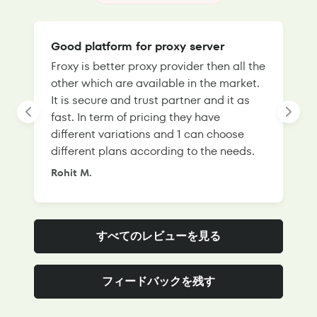
Good platform for proxy server
Froxy is better proxy provider then all the
T
other which are available in the market.
s
It is secure and trust partner and it as
l
fast. In term of pricing they have
f
different variations and 1 can choose
g
different plans according to the needs.
Rohit M.
S
すべてのレビューを見る
フィードバックを残す