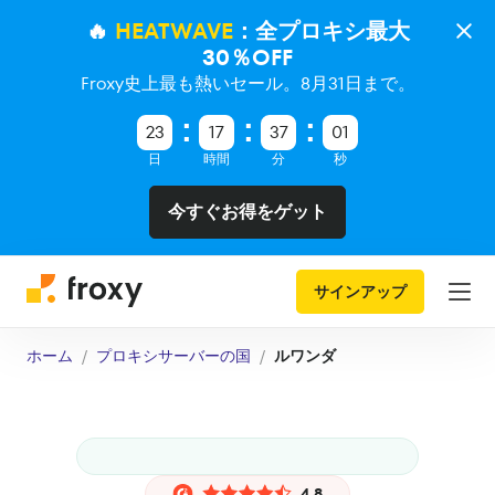
🔥
HEATWAVE
：全プロキシ最大
30％OFF
Froxy史上最も熱いセール。8月31日まで。
23
17
37
00
日
時間
分
秒
今すぐお得をゲット
サインアップ
ホーム
プロキシサーバーの国
ルワンダ
4.8