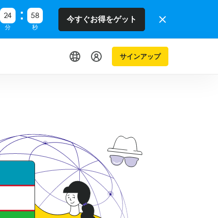
24
58
今すぐお得をゲット
分
秒
サインアップ