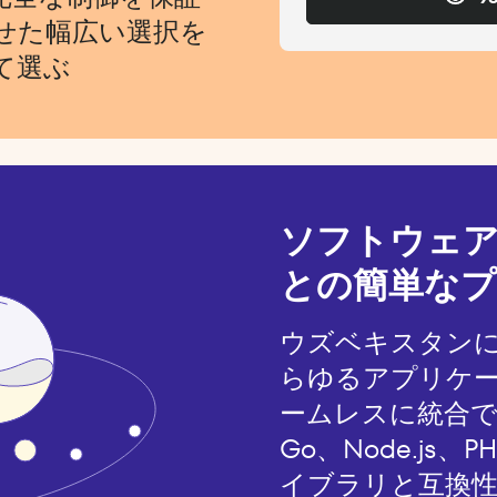
せた幅広い選択を
て選ぶ
ソフトウェ
との簡単なプ
ウズベキスタン
らゆるアプリケ
ームレスに統合でき
Go、Node.js
イブラリと互換