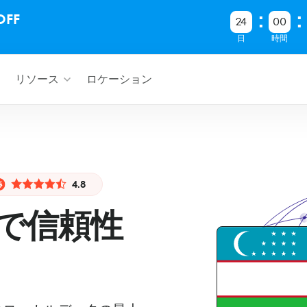
FF
24
00
日
時間
リソース
ロケーション
4.8
で信頼性