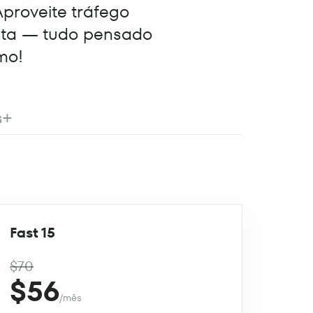
Aproveite tráfego
eta — tudo pensado
mo!
s+
Fast 15
$70
$56
/mês