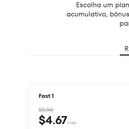
Escolha um plano
acumulativo, bônu
pa
R
Fast 1
$5.50
$4.67
/mês