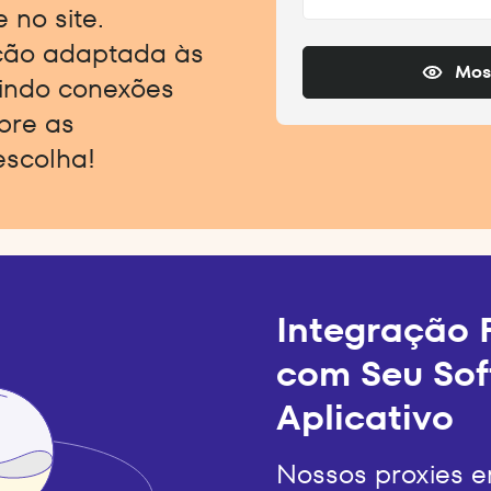
 no site.
ção adaptada às
Most
indo conexões
obre as
escolha!
Integração F
com Seu Sof
Aplicativo
Nossos proxies e