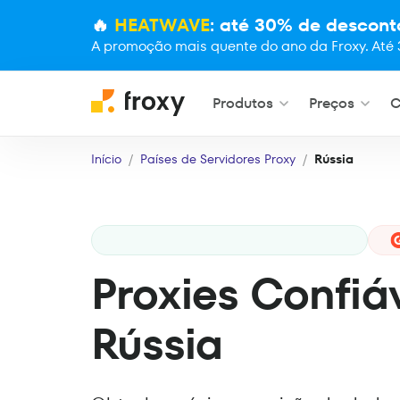
🔥
HEATWAVE
: até 30% de descont
A promoção mais quente do ano da Froxy. Até 
Produtos
Preços
C
Início
Países de Servidores Proxy
Rússia
Proxies Confiá
Rússia