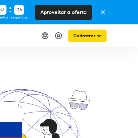
37
05
Aproveitar a oferta
nutos
segundos
Cadastrar-se