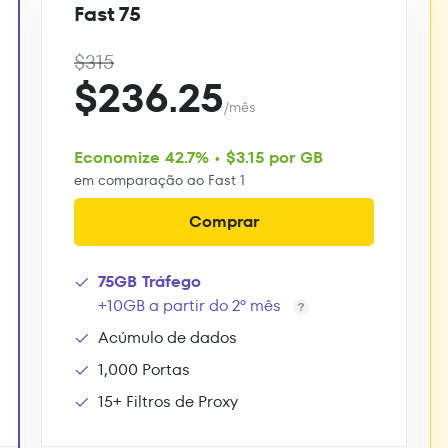
Fast 75
$315
$236.25
/mês
Economize 42.7% • $3.15 por GB
em comparação ao Fast 1
Comprar
75GB Tráfego
+10GB a partir do 2º mês
Acúmulo de dados
1,000 Portas
15+ Filtros de Proxy