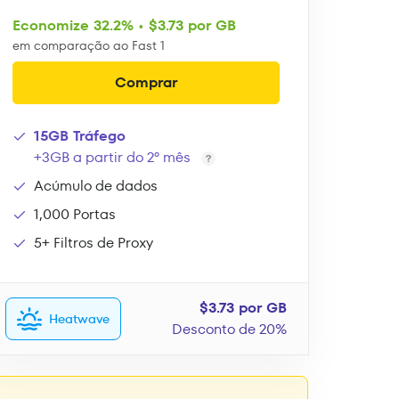
Economize 32.2% • $3.73 por GB
em comparação ao Fast 1
Comprar
15GB Tráfego
+3GB a partir do 2º mês
Acúmulo de dados
1,000 Portas
5+ Filtros de Proxy
$3.73 por GB
Heatwave
Desconto de 20%