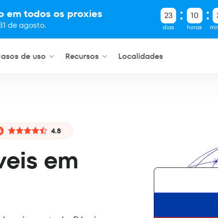
o em todos os proxies
23
10
31 de agosto.
dias
horas
mi
asos de uso
Recursos
Localidades
4.8
veis em