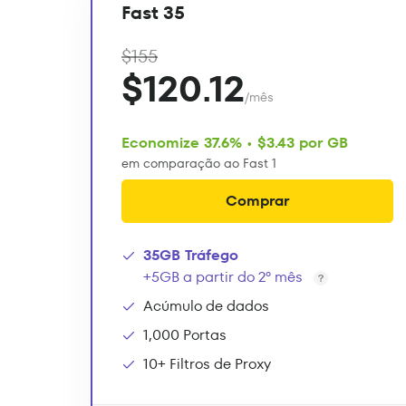
Fast 35
$155
$120.12
/mês
Economize 37.6% • $3.43 por GB
em comparação ao Fast 1
Comprar
35GB Tráfego
+5GB a partir do 2º mês
Acúmulo de dados
1,000 Portas
10+ Filtros de Proxy