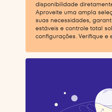
disponibilidade diretamente
Aproveite uma ampla sele
suas necessidades, garant
estáveis e controle total s
configurações. Verifique e 