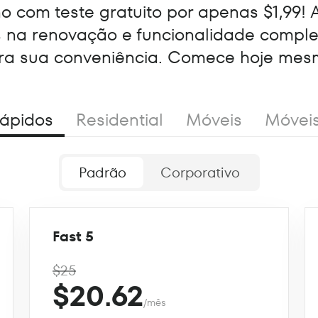
 com teste gratuito por apenas $1,99! 
s na renovação e funcionalidade compl
ra sua conveniência. Comece hoje mes
ápidos
Residential
Móveis
Móvei
Padrão
Corporativo
Fast 5
$25
$20.62
/mês