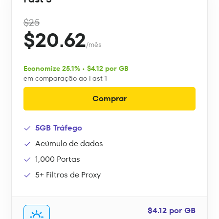
$25
$20.62
/mês
Economize 25.1% • $4.12 por GB
em comparação ao Fast 1
Comprar
5GB Tráfego
Acúmulo de dados
1,000 Portas
5+ Filtros de Proxy
$4.12 por GB