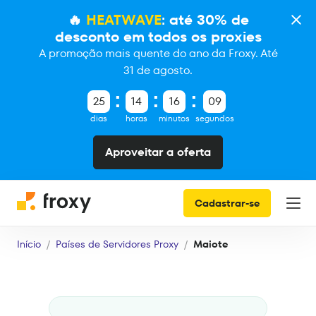
🔥
HEATWAVE
: até 30% de
desconto em todos os proxies
A promoção mais quente do ano da Froxy. Até
31 de agosto.
25
14
16
08
dias
horas
minutos
segundos
Aproveitar a oferta
Cadastrar-se
Início
Países de Servidores Proxy
Maiote