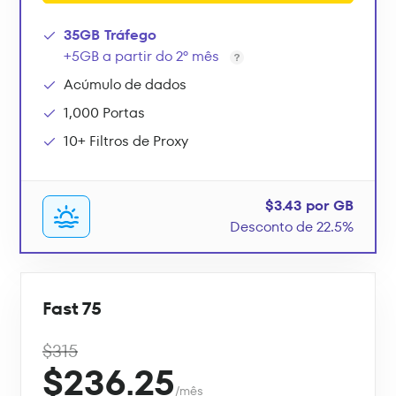
35GB Tráfego
+5GB a partir do 2º mês
Acúmulo de dados
1,000 Portas
10+ Filtros de Proxy
$3.43 por GB
Desconto de 22.5%
Fast 75
$315
$236.25
/mês