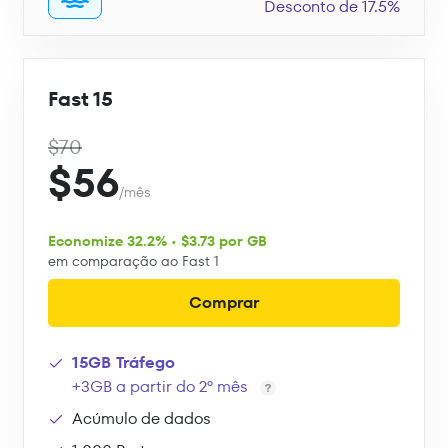
Desconto de 17.5%
Fast 15
$70
$56
/mês
Economize 32.2% • $3.73 por GB
em comparação ao Fast 1
Comprar
15GB Tráfego
+3GB a partir do 2º mês
Acúmulo de dados