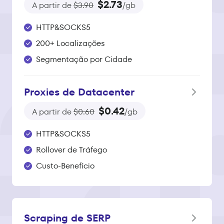
$2.73
A partir de
$3.90
/gb
HTTP&SOCKS5
200+ Localizações
Segmentação por Cidade
Proxies de Datacenter
$0.42
A partir de
$0.60
/gb
HTTP&SOCKS5
Rollover de Tráfego
Custo-Benefício
Scraping de SERP