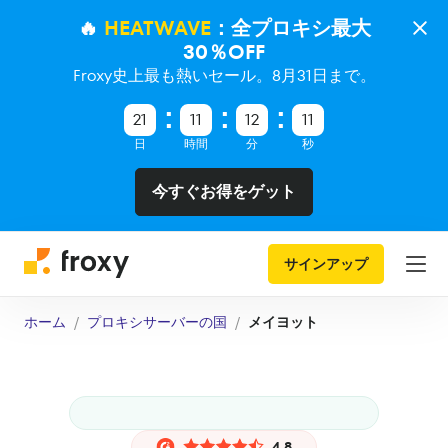
🔥
HEATWAVE
：全プロキシ最大
30％OFF
Froxy史上最も熱いセール。8月31日まで。
21
11
12
11
日
時間
分
秒
今すぐお得をゲット
サインアップ
ホーム
プロキシサーバーの国
メイヨット
4.8