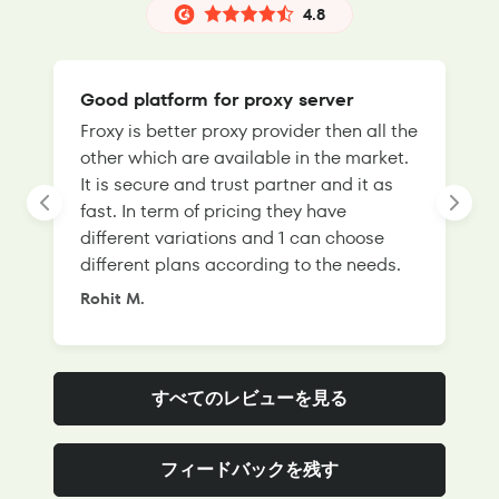
4.8
Good platform for proxy server
Froxy is better proxy provider then all the
T
other which are available in the market.
s
It is secure and trust partner and it as
l
fast. In term of pricing they have
f
different variations and 1 can choose
g
different plans according to the needs.
Rohit M.
S
すべてのレビューを見る
フィードバックを残す