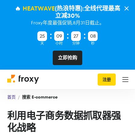
🔥
HEATWAVE
(热浪特惠):全线代理最高
立减30%
Froxy年度最强促销,8月31日截止。
25
09
27
07
天
小时
分钟
秒
立即抢购
注册
首页
搜索 E-commerce
利用电子商务数据抓取器强
化战略