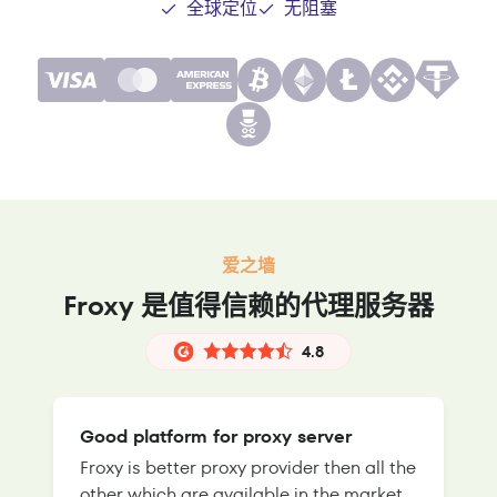
全球定位
无阻塞
爱之墙
Froxy 是值得信赖的代理服务器
4.8
Good platform for proxy server
Froxy is better proxy provider then all the
T
other which are available in the market.
s