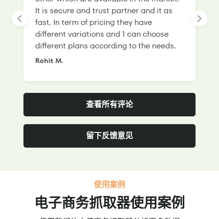
It is secure and trust partner and it as
l
fast. In term of pricing they have
f
different variations and 1 can choose
g
different plans according to the needs.
Rohit M.
S
查看所有评论
留下反馈意见
使用案例
电子商务抓取器使用案例