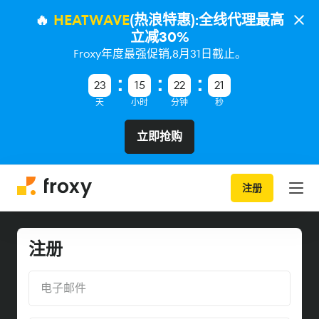
🔥
HEATWAVE
(热浪特惠):全线代理最高
立减30%
Froxy年度最强促销,8月31日截止。
23
15
22
21
天
小时
分钟
秒
立即抢购
注册
注册